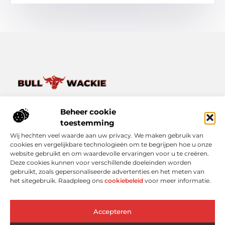
Van het dagelijkse leven tot bijzondere verhalen – ontdek
het op Bullwackie.nl.
Beheer cookie
Verken een breed scala aan blogs en artikelen die je inspireren,
toestemming
informeren en verrijken, van kleine momenten tot grote
Wij hechten veel waarde aan uw privacy. We maken gebruik van
inzichten.
cookies en vergelijkbare technologieën om te begrijpen hoe u onze
website gebruikt en om waardevolle ervaringen voor u te creëren.
Bericht categorie
Deze cookies kunnen voor verschillende doeleinden worden
gebruikt, zoals gepersonaliseerde advertenties en het meten van
het sitegebruik. Raadpleeg ons
cookiebeleid
voor meer informatie.
Onze informatie
Accepteren
Linkbuilding Platform: Slimmer Scoren in Google zonder Koud Bellen
Geld Online Verdienen: Wat Werkt Echt (En Wat Niet)?