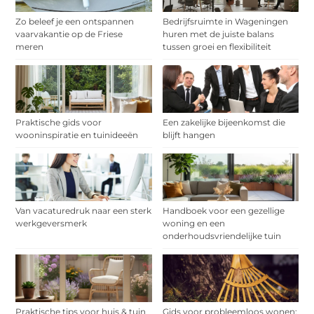
Zo beleef je een ontspannen
Bedrijfsruimte in Wageningen
vaarvakantie op de Friese
huren met de juiste balans
meren
tussen groei en flexibiliteit
Praktische gids voor
Een zakelijke bijeenkomst die
wooninspiratie en tuinideeën
blijft hangen
Van vacaturedruk naar een sterk
Handboek voor een gezellige
werkgeversmerk
woning en een
onderhoudsvriendelijke tuin
Praktische tips voor huis & tuin
Gids voor probleemloos wonen: