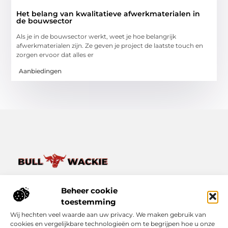
Het belang van kwalitatieve afwerkmaterialen in
de bouwsector
Als je in de bouwsector werkt, weet je hoe belangrijk
afwerkmaterialen zijn. Ze geven je project de laatste touch en
zorgen ervoor dat alles er
Aanbiedingen
Van het dagelijkse leven tot bijzondere verhalen – ontdek
het op Bullwackie.nl.
Beheer cookie
Verken een breed scala aan blogs en artikelen die je inspireren,
toestemming
informeren en verrijken, van kleine momenten tot grote
Wij hechten veel waarde aan uw privacy. We maken gebruik van
inzichten.
cookies en vergelijkbare technologieën om te begrijpen hoe u onze