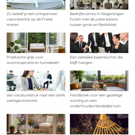
Zo beleef je een ontspannen
Bedrijfsruimte in Wageningen
vaarvakantie op de Friese
huren met de juiste balans
meren
tussen groei en flexibiliteit
Praktische gids voor
Een zakelijke bijeenkomst die
wooninspiratie en tuinideeën
blijft hangen
Van vacaturedruk naar een sterk
Handboek voor een gezellige
werkgeversmerk
woning en een
onderhoudsvriendelijke tuin