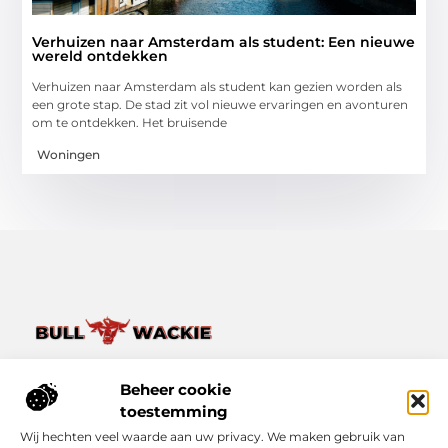
Verhuizen naar Amsterdam als student: Een nieuwe
wereld ontdekken
Verhuizen naar Amsterdam als student kan gezien worden als
een grote stap. De stad zit vol nieuwe ervaringen en avonturen
om te ontdekken. Het bruisende
Woningen
Van het dagelijkse leven tot bijzondere verhalen – ontdek
het op Bullwackie.nl.
Beheer cookie
Verken een breed scala aan blogs en artikelen die je inspireren,
toestemming
informeren en verrijken, van kleine momenten tot grote
Wij hechten veel waarde aan uw privacy. We maken gebruik van
inzichten.