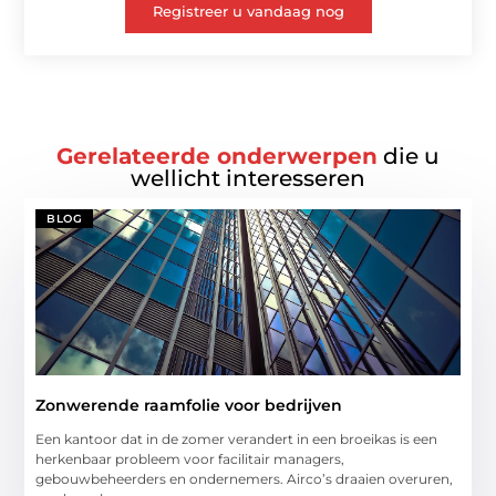
Registreer u vandaag nog
Gerelateerde onderwerpen
die u
wellicht interesseren
BLOG
Zonwerende raamfolie voor bedrijven
Een kantoor dat in de zomer verandert in een broeikas is een
herkenbaar probleem voor facilitair managers,
gebouwbeheerders en ondernemers. Airco’s draaien overuren,