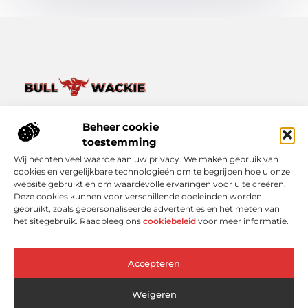
Van het dagelijkse leven tot bijzondere verhalen – ontdek
het op Bullwackie.nl.
Beheer cookie
Verken een breed scala aan blogs en artikelen die je inspireren,
toestemming
informeren en verrijken, van kleine momenten tot grote
Wij hechten veel waarde aan uw privacy. We maken gebruik van
inzichten.
cookies en vergelijkbare technologieën om te begrijpen hoe u onze
website gebruikt en om waardevolle ervaringen voor u te creëren.
Bericht categorie
Deze cookies kunnen voor verschillende doeleinden worden
gebruikt, zoals gepersonaliseerde advertenties en het meten van
het sitegebruik. Raadpleeg ons
cookiebeleid
voor meer informatie.
Onze informatie
Accepteren
Linkbuilding Platform: Slimmer Scoren in Google zonder Koud Bellen
Geld Online Verdienen: Wat Werkt Echt (En Wat Niet)?
Weigeren