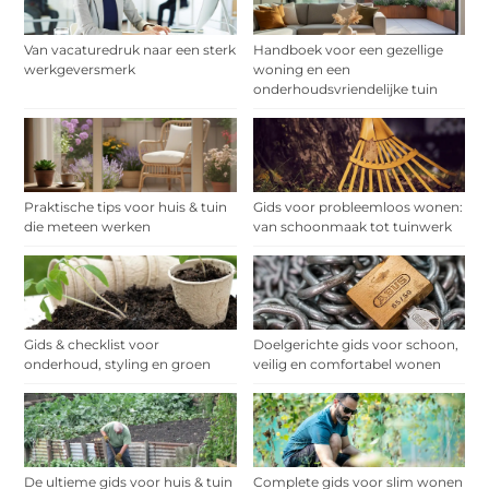
Van vacaturedruk naar een sterk
Handboek voor een gezellige
werkgeversmerk
woning en een
onderhoudsvriendelijke tuin
Praktische tips voor huis & tuin
Gids voor probleemloos wonen:
die meteen werken
van schoonmaak tot tuinwerk
Gids & checklist voor
Doelgerichte gids voor schoon,
onderhoud, styling en groen
veilig en comfortabel wonen
De ultieme gids voor huis & tuin
Complete gids voor slim wonen