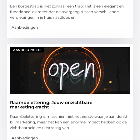
Een bordestrap is niet zomaar een trap. Het is een elegant en
functioneel element dat de overgang tussen verschillende
verdiepingen in je huis naadloos en
Aanbiedingen
AANBIEDINGEN
Raambelettering: Jouw onzichtbare
marketingkracht
Raambelettering is misschien niet het eerste waar je aan denkt
bij marketing, maar het kan een enorme impact hebben op de
zichtbaarheid en uitstraling van
Aanbiedingen