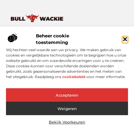
Van het dagelijkse leven tot bijzondere verhalen – ontdek
het op Bullwackie.nl.
Beheer cookie
Verken een breed scala aan blogs en artikelen die je inspireren,
toestemming
informeren en verrijken, van kleine momenten tot grote
Wij hechten veel waarde aan uw privacy. We maken gebruik van
inzichten.
cookies en vergelijkbare technologieën om te begrijpen hoe u onze
website gebruikt en om waardevolle ervaringen voor u te creëren.
Bericht categorie
Deze cookies kunnen voor verschillende doeleinden worden
gebruikt, zoals gepersonaliseerde advertenties en het meten van
het sitegebruik. Raadpleeg ons
cookiebeleid
voor meer informatie.
Onze informatie
Accepteren
Linkbuilding Platform: Slimmer Scoren in Google zonder Koud Bellen
Geld Online Verdienen: Wat Werkt Echt (En Wat Niet)?
Weigeren
Bekijk Voorkeuren
Website index
Cookiebeleid (EU)
@2025 www.bullwackie.nl. All Right Reserved.