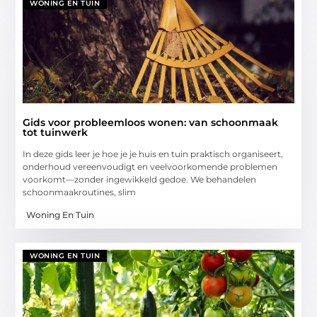
WONING EN TUIN
Gids voor probleemloos wonen: van schoonmaak
tot tuinwerk
In deze gids leer je hoe je je huis en tuin praktisch organiseert,
onderhoud vereenvoudigt en veelvoorkomende problemen
voorkomt—zonder ingewikkeld gedoe. We behandelen
schoonmaakroutines, slim
Woning En Tuin
WONING EN TUIN