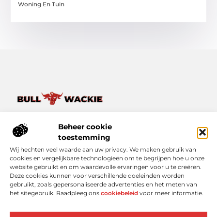
Woning En Tuin
Van het dagelijkse leven tot bijzondere verhalen – ontdek
het op Bullwackie.nl.
Beheer cookie
Verken een breed scala aan blogs en artikelen die je inspireren,
toestemming
informeren en verrijken, van kleine momenten tot grote
Wij hechten veel waarde aan uw privacy. We maken gebruik van
inzichten.
cookies en vergelijkbare technologieën om te begrijpen hoe u onze
website gebruikt en om waardevolle ervaringen voor u te creëren.
Bericht categorie
Deze cookies kunnen voor verschillende doeleinden worden
gebruikt, zoals gepersonaliseerde advertenties en het meten van
het sitegebruik. Raadpleeg ons
cookiebeleid
voor meer informatie.
Onze informatie