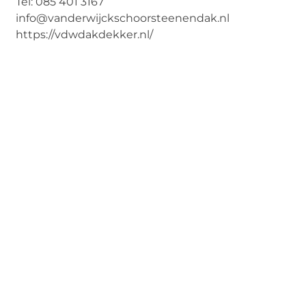
Tel: 085 401 3167
info@vanderwijckschoorsteenendak.nl
https://vdwdakdekker.nl/