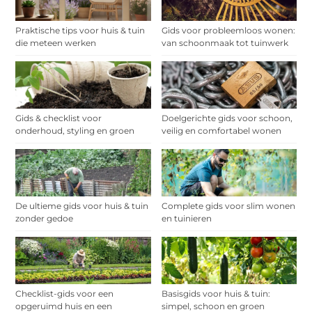
Praktische tips voor huis & tuin
Gids voor probleemloos wonen:
die meteen werken
van schoonmaak tot tuinwerk
Gids & checklist voor
Doelgerichte gids voor schoon,
onderhoud, styling en groen
veilig en comfortabel wonen
De ultieme gids voor huis & tuin
Complete gids voor slim wonen
zonder gedoe
en tuinieren
Checklist-gids voor een
Basisgids voor huis & tuin:
opgeruimd huis en een
simpel, schoon en groen