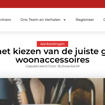
rtners
Ons Team en Verhalen
Registreer
Aanbiedingen
 het kiezen van de juiste
woonaccessoires
Gepubliceerd Door Bullwackie.nl