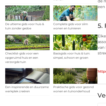
de m
een 
5.
De ultieme gids voor huis &
Complete gids voor slim
tuin zonder gedoe
wonen en tuinieren
Elke
asso
van 
stre
Checklist-gids voor een
Basisgids voor huis & tuin:
opgeruimd huis en een
simpel, schoon en groen
verzorgde tuin
http
Een inspirerende en duurzame
Praktische gids voor gezond
werkplek creëren
wonen en tuinonderhoud
Ve