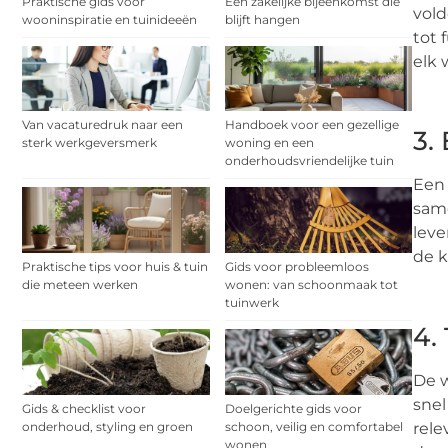
Praktische gids voor
Een zakelijke bijeenkomst die
vold
wooninspiratie en tuinideeën
blijft hangen
tot 
elk 
Van vacaturedruk naar een
Handboek voor een gezellige
3.
sterk werkgeversmerk
woning en een
onderhoudsvriendelijke tuin
Een 
same
leve
de k
Praktische tips voor huis & tuin
Gids voor probleemloos
die meteen werken
wonen: van schoonmaak tot
tuinwerk
4.
De w
snel
Gids & checklist voor
Doelgerichte gids voor
onderhoud, styling en groen
schoon, veilig en comfortabel
rele
wonen