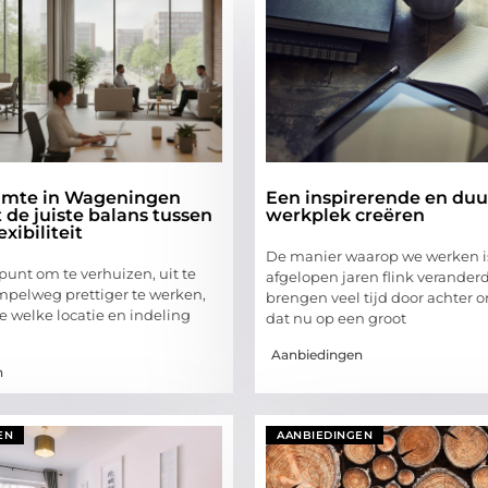
uimte in Wageningen
Een inspirerende en du
de juiste balans tussen
werkplek creëren
exibiliteit
De manier waarop we werken i
 punt om te verhuizen, uit te
afgelopen jaren flink verander
impelweg prettiger te werken,
brengen veel tijd door achter o
je welke locatie en indeling
dat nu op een groot
Aanbiedingen
n
EN
AANBIEDINGEN