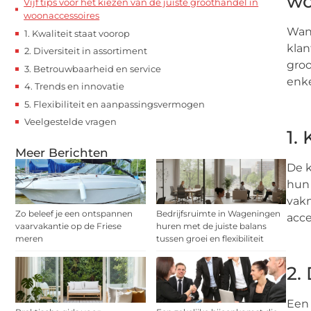
wo
Vijf tips voor het kiezen van de juiste groothandel in
woonaccessoires
Wann
1. Kwaliteit staat voorop
klan
2. Diversiteit in assortiment
groo
3. Betrouwbaarheid en service
enke
4. Trends en innovatie
5. Flexibiliteit en aanpassingsvermogen
Veelgestelde vragen
1.
Meer Berichten
De k
hun 
vakm
Zo beleef je een ontspannen
Bedrijfsruimte in Wageningen
acc
vaarvakantie op de Friese
huren met de juiste balans
meren
tussen groei en flexibiliteit
2.
Een 