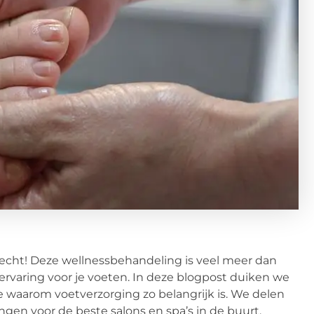
echt! Deze wellnessbehandeling is veel meer dan
rvaring voor je voeten. In deze blogpost duiken we
waarom voetverzorging zo belangrijk is. We delen
ngen voor de beste salons en spa’s in de buurt.