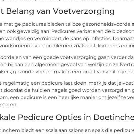
t Belang van Voetverzorging
lmatige pedicures bieden talloze gezondheidsvoordelen. 
en ook geweldig aan. Pedicures verbeteren de bloedsoml
ne wondjes en vermindert de kans op infecties. Daarnaa
voorkomende voetproblemen zoals eelt, likdoorns en i
oordelen van een goede voetverzorging gaan verder da
en bij aan een algemeen gevoel van welzijn en zelfvertr
kers, gezonde voeten maken een groot verschil in je dag
je regelmatig een pedicure laat doen, merk je dat je voe
 doordat de huid en nagels goed worden verzorgd en geh
om, een pedicure is een heerlijke manier om jezelf te v
eteren.
kale Pedicure Opties in Doetinc
inchem biedt een scala aan salons en spa’s die pedicu