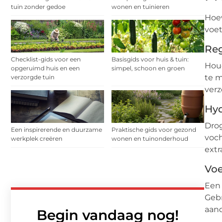
tuin zonder gedoe
wonen en tuinieren
Hoew
voet
Reg
Checklist-gids voor een
Basisgids voor huis & tuin:
Houd
opgeruimd huis en een
simpel, schoon en groen
te m
verzorgde tuin
verz
Hyd
Drog
Een inspirerende en duurzame
Praktische gids voor gezond
voch
werkplek creëren
wonen en tuinonderhoud
extr
Vo
Een 
Gebr
aand
Begin vandaag nog!