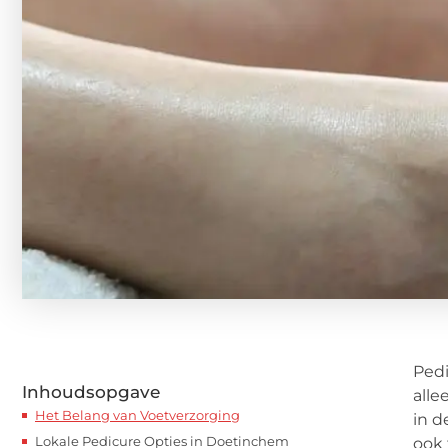
Pedi
Inhoudsopgave
alle
Het Belang van Voetverzorging
in d
Lokale Pedicure Opties in Doetinchem
ook 