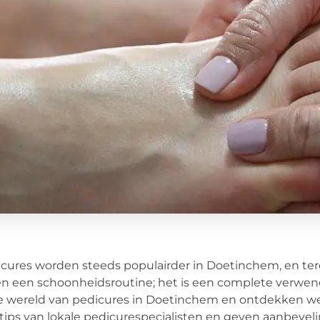
cures worden steeds populairder in Doetinchem, en ter
en een schoonheidsroutine; het is een complete verwene
e wereld van pedicures in Doetinchem en ontdekken we 
tips van lokale pedicurespecialisten en geven aanbeveli