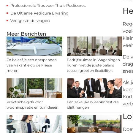
Professionele Tips voor Thuis Pedicures
He
De Ultieme Pedicure Ervaring
Veelgestelde vragen
Rege
voel
Meer Berichten
klei
veel
De v
Zo beleef je een ontspannen
Bedrijfsruimte in Wageningen
drag
vaarvakantie op de Friese
huren met de juiste balans
snea
meren
tussen groei en flexibiliteit
Als 
komt
Kort
Praktische gids voor
Een zakelijke bijeenkomst die
verb
wooninspiratie en tuinideeën
blijft hangen
Lo
Doet