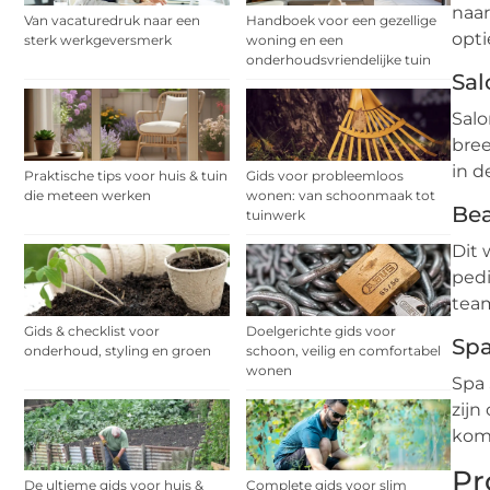
naar
Van vacaturedruk naar een
Handboek voor een gezellige
opti
sterk werkgeversmerk
woning en een
onderhoudsvriendelijke tuin
Sal
Salo
bree
in d
Praktische tips voor huis & tuin
Gids voor probleemloos
die meteen werken
wonen: van schoonmaak tot
Bea
tuinwerk
Dit 
pedi
team
Gids & checklist voor
Doelgerichte gids voor
Spa
onderhoud, styling en groen
schoon, veilig en comfortabel
wonen
Spa 
zijn
kome
Pr
De ultieme gids voor huis &
Complete gids voor slim