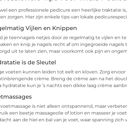
el een professionele pedicure een heerlijke traktatie is
en zorgen. Hier zijn enkele tips van lokale pedicurespeci
elmatig Vijlen en Knippen
 je teennagels netjes door ze regelmatig te vijlen en t
aken en knip je nagels recht af om ingegroeide nagels t
orgd uit te laten zien, maar voorkomt ook pijn en onge
ratatie is de Sleutel
e voeten kunnen leiden tot eelt en kloven. Zorg ervoor 
tinbrengende crème. Breng de crème aan na het douch
a hydratatie kun je ’s nachts een dikke laag crème aa
etmassages
voetmassage is niet alleen ontspannend, maar verbeter
uik een beetje massageolie of lotion en masseer je voe
acht aan de hiel en bal van je voet, waar spanning zich