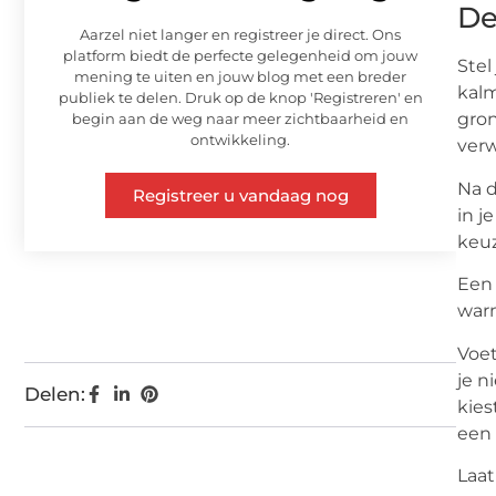
De
Aarzel niet langer en registreer je direct. Ons
platform biedt de perfecte gelegenheid om jouw
Stel
mening te uiten en jouw blog met een breder
kalm
publiek te delen. Druk op de knop 'Registreren' en
gron
begin aan de weg naar meer zichtbaarheid en
ontwikkeling.
verw
Na d
Registreer u vandaag nog
in j
keuz
Een 
warm
Voet
je n
Delen:
kies
een 
Laat