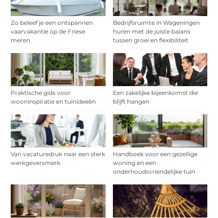
Zo beleef je een ontspannen
Bedrijfsruimte in Wageningen
vaarvakantie op de Friese
huren met de juiste balans
meren
tussen groei en flexibiliteit
Praktische gids voor
Een zakelijke bijeenkomst die
wooninspiratie en tuinideeën
blijft hangen
Van vacaturedruk naar een sterk
Handboek voor een gezellige
werkgeversmerk
woning en een
onderhoudsvriendelijke tuin