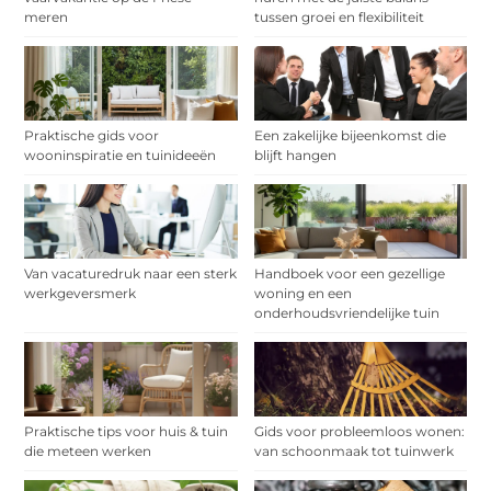
meren
tussen groei en flexibiliteit
Praktische gids voor
Een zakelijke bijeenkomst die
wooninspiratie en tuinideeën
blijft hangen
Van vacaturedruk naar een sterk
Handboek voor een gezellige
werkgeversmerk
woning en een
onderhoudsvriendelijke tuin
Praktische tips voor huis & tuin
Gids voor probleemloos wonen:
die meteen werken
van schoonmaak tot tuinwerk