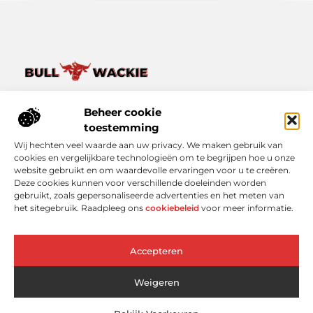
Van het dagelijkse leven tot bijzondere verhalen – ontdek
het op Bullwackie.nl.
Beheer cookie
Verken een breed scala aan blogs en artikelen die je inspireren,
toestemming
informeren en verrijken, van kleine momenten tot grote
Wij hechten veel waarde aan uw privacy. We maken gebruik van
inzichten.
cookies en vergelijkbare technologieën om te begrijpen hoe u onze
website gebruikt en om waardevolle ervaringen voor u te creëren.
Bericht categorie
Deze cookies kunnen voor verschillende doeleinden worden
gebruikt, zoals gepersonaliseerde advertenties en het meten van
het sitegebruik. Raadpleeg ons
cookiebeleid
voor meer informatie.
Onze informatie
Accepteren
Linkbuilding Platform: Slimmer Scoren in Google zonder Koud Bellen
Geld Online Verdienen: Wat Werkt Echt (En Wat Niet)?
Weigeren