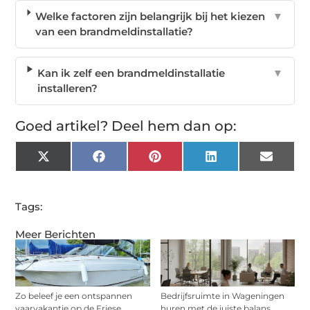
Welke factoren zijn belangrijk bij het kiezen
▼
van een brandmeldinstallatie?
Kan ik zelf een brandmeldinstallatie
▼
installeren?
Goed artikel? Deel hem dan op:
X
Facebook
Pinterest
LinkedIn
Email
(Twitter)
Tags:
Meer Berichten
Zo beleef je een ontspannen
Bedrijfsruimte in Wageningen
vaarvakantie op de Friese
huren met de juiste balans