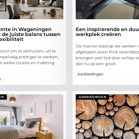
uimte in Wageningen
Een inspirerende en du
de juiste balans tussen
werkplek creëren
exibiliteit
De manier waarop we werken i
 punt om te verhuizen, uit te
afgelopen jaren flink verander
impelweg prettiger te werken,
brengen veel tijd door achter o
je welke locatie en indeling
dat nu op een groot
Aanbiedingen
n
EN
AANBIEDINGEN