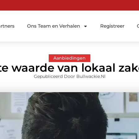
rtners
Ons Team en Verhalen
Registreer
Aanbiedingen
te waarde van lokaal za
Gepubliceerd Door Bullwackie.nl