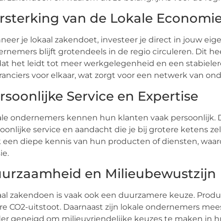
rsterking van de Lokale Economi
eer je lokaal zakendoet, investeer je direct in jouw eig
rnemers blijft grotendeels in de regio circuleren. Dit h
t het leidt tot meer werkgelegenheid en een stabielere
ranciers voor elkaar, wat zorgt voor een netwerk van o
rsoonlijke Service en Expertise
le ondernemers kennen hun klanten vaak persoonlijk. Di
oonlijke service en aandacht die je bij grotere ketens
 een diepe kennis van hun producten of diensten, waardo
ie.
urzaamheid en Milieubewustzijn
al zakendoen is vaak ook een duurzamere keuze. Product
re CO2-uitstoot. Daarnaast zijn lokale ondernemers me
er geneigd om milieuvriendelijke keuzes te maken in hu