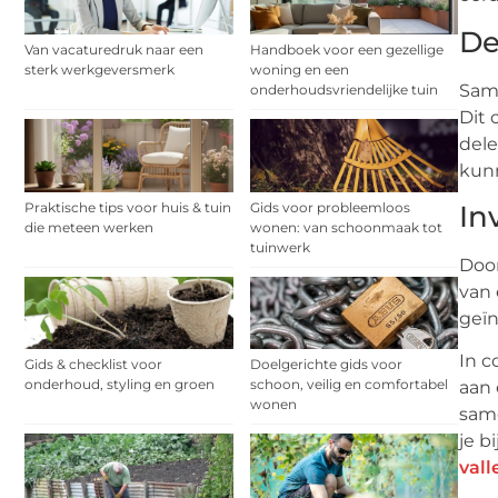
De
Van vacaturedruk naar een
Handboek voor een gezellige
sterk werkgeversmerk
woning en een
Same
onderhoudsvriendelijke tuin
Dit 
dele
kunn
Praktische tips voor huis & tuin
Gids voor probleemloos
In
die meteen werken
wonen: van schoonmaak tot
tuinwerk
Door
van
geïn
In c
Gids & checklist voor
Doelgerichte gids voor
onderhoud, styling en groen
schoon, veilig en comfortabel
aan 
wonen
same
je b
vall