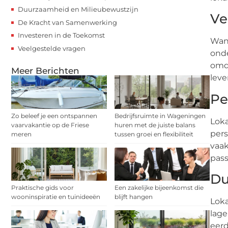
Duurzaamheid en Milieubewustzijn
Ve
De Kracht van Samenwerking
Investeren in de Toekomst
Wann
Veelgestelde vragen
onde
omda
Meer Berichten
leve
Pe
Zo beleef je een ontspannen
Bedrijfsruimte in Wageningen
Loka
vaarvakantie op de Friese
huren met de juiste balans
pers
meren
tussen groei en flexibiliteit
vaak
pass
Du
Praktische gids voor
Een zakelijke bijeenkomst die
wooninspiratie en tuinideeën
blijft hangen
Loka
lage
eerd