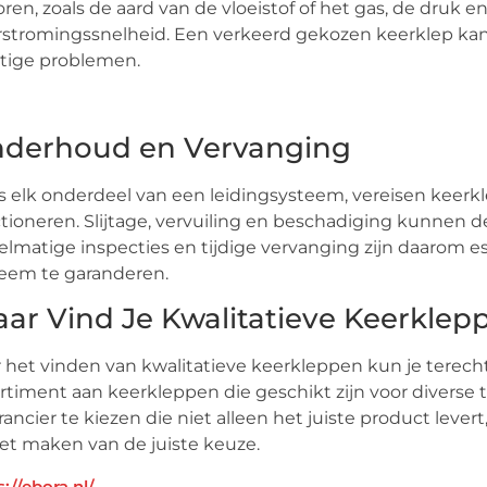
oren, zoals de aard van de vloeistof of het gas, de druk 
stromingssnelheid. Een verkeerd gekozen keerklep kan ine
tige problemen.
derhoud en Vervanging
s elk onderdeel van een leidingsysteem, vereisen keer
tioneren. Slijtage, vervuiling en beschadiging kunnen 
lmatige inspecties en tijdige vervanging zijn daarom es
eem te garanderen.
ar Vind Je Kwalitatieve Keerklep
 het vinden van kwalitatieve keerkleppen kun je terecht 
rtiment aan keerkleppen die geschikt zijn voor diverse
rancier te kiezen die niet alleen het juiste product leve
het maken van de juiste keuze.
s://ebora.nl/