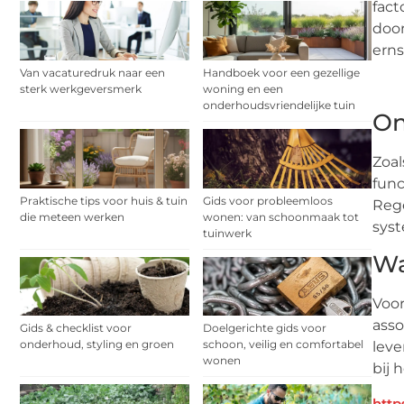
fact
door
erns
Van vacaturedruk naar een
Handboek voor een gezellige
sterk werkgeversmerk
woning en een
onderhoudsvriendelijke tuin
On
Zoal
func
Praktische tips voor huis & tuin
Gids voor probleemloos
Rege
die meteen werken
wonen: van schoonmaak tot
syst
tuinwerk
Wa
Voor
asso
Gids & checklist voor
Doelgerichte gids voor
onderhoud, styling en groen
schoon, veilig en comfortabel
leve
wonen
bij 
http