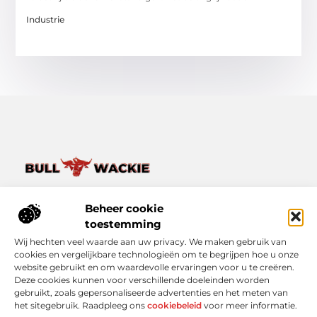
Industrie
Van het dagelijkse leven tot bijzondere verhalen – ontdek
het op Bullwackie.nl.
Beheer cookie
Verken een breed scala aan blogs en artikelen die je inspireren,
toestemming
informeren en verrijken, van kleine momenten tot grote
Wij hechten veel waarde aan uw privacy. We maken gebruik van
inzichten.
cookies en vergelijkbare technologieën om te begrijpen hoe u onze
website gebruikt en om waardevolle ervaringen voor u te creëren.
Bericht categorie
Deze cookies kunnen voor verschillende doeleinden worden
gebruikt, zoals gepersonaliseerde advertenties en het meten van
het sitegebruik. Raadpleeg ons
cookiebeleid
voor meer informatie.