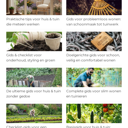
Praktische tips voor huis & tuin
Gids voor probleemloos wonen:
die meteen werken
van schoonmaak tot tuinwerk
Gids & checklist voor
Doelgerichte gids voor schoon,
onderhoud, styling en groen
veilig en comfortabel wonen
De ultieme gids voor huis & tuin
Complete gids voor slim wonen
zonder gedoe
en tuinieren
Checklist-gids voor een
Basisgids voor huis & tuin: