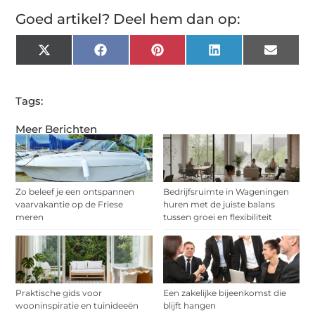
Goed artikel? Deel hem dan op:
X
Facebook
Pinterest
LinkedIn
Email
(Twitter)
Tags:
Meer Berichten
Zo beleef je een ontspannen
Bedrijfsruimte in Wageningen
vaarvakantie op de Friese
huren met de juiste balans
meren
tussen groei en flexibiliteit
Praktische gids voor
Een zakelijke bijeenkomst die
wooninspiratie en tuinideeën
blijft hangen