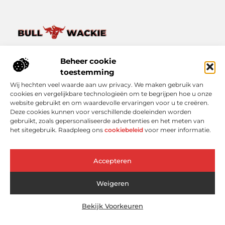
Van het dagelijkse leven tot bijzondere verhalen – ontdek
het op Bullwackie.nl.
Beheer cookie
Verken een breed scala aan blogs en artikelen die je inspireren,
toestemming
informeren en verrijken, van kleine momenten tot grote
Wij hechten veel waarde aan uw privacy. We maken gebruik van
inzichten.
cookies en vergelijkbare technologieën om te begrijpen hoe u onze
website gebruikt en om waardevolle ervaringen voor u te creëren.
Bericht categorie
Deze cookies kunnen voor verschillende doeleinden worden
gebruikt, zoals gepersonaliseerde advertenties en het meten van
het sitegebruik. Raadpleeg ons
cookiebeleid
voor meer informatie.
Onze informatie
Accepteren
Linkbuilding Platform: Slimmer Scoren in Google zonder Koud Bellen
Geld Online Verdienen: Wat Werkt Echt (En Wat Niet)?
Weigeren
Bekijk Voorkeuren
Website index
Cookiebeleid (EU)
@2025 www.bullwackie.nl. All Right Reserved.