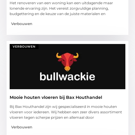
Het renoveren van een woning kan een uitdagende maar
lonende ervaring zijn. Het vereist zorgvuldige planning,
budgettering en de keuze van de juiste materialen en
Verbouwen
VERBOUWEN
Mooie houten vloeren bij Bax Houthandel
Bij Bax Houthandel zijn wij gespecialiseerd in mooie houten
vloeren voor iedereen. Wij hebben een zeer divers assortiment
vloeren tegen scherpe prijzen en allemaal door
Verbouwen