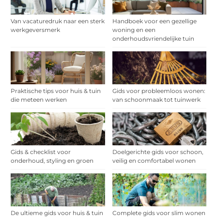
Van vacaturedruk naar een sterk
Handboek voor een gezellige
werkgeversmerk
woning en een
onderhoudsvriendelijke tuin
Praktische tips voor huis & tuin
Gids voor probleemloos wonen:
die meteen werken
van schoonmaak tot tuinwerk
Gids & checklist voor
Doelgerichte gids voor schoon,
onderhoud, styling en groen
veilig en comfortabel wonen
De ultieme gids voor huis & tuin
Complete gids voor slim wonen