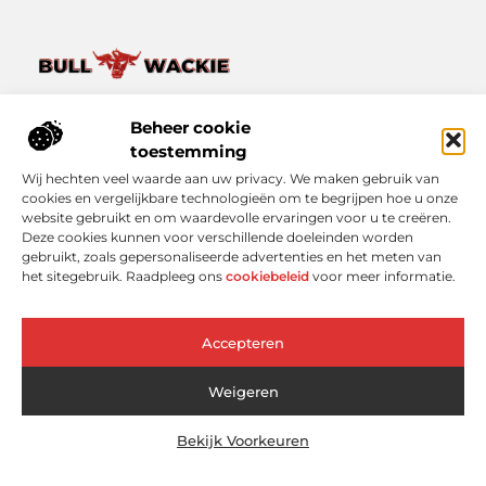
Van het dagelijkse leven tot bijzondere verhalen – ontdek
het op Bullwackie.nl.
Beheer cookie
Verken een breed scala aan blogs en artikelen die je inspireren,
toestemming
informeren en verrijken, van kleine momenten tot grote
Wij hechten veel waarde aan uw privacy. We maken gebruik van
inzichten.
cookies en vergelijkbare technologieën om te begrijpen hoe u onze
website gebruikt en om waardevolle ervaringen voor u te creëren.
Bericht categorie
Deze cookies kunnen voor verschillende doeleinden worden
gebruikt, zoals gepersonaliseerde advertenties en het meten van
het sitegebruik. Raadpleeg ons
cookiebeleid
voor meer informatie.
Onze informatie
Accepteren
Linkbuilding Platform: Slimmer Scoren in Google zonder Koud Bellen
Geld Online Verdienen: Wat Werkt Echt (En Wat Niet)?
Weigeren
Bekijk Voorkeuren
Website index
Cookiebeleid (EU)
@2025 www.bullwackie.nl. All Right Reserved.