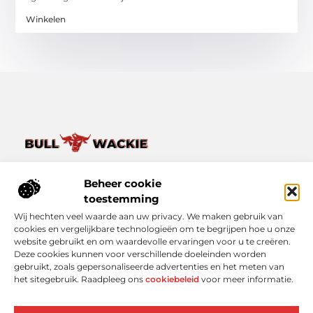
Winkelen
Van het dagelijkse leven tot bijzondere verhalen – ontdek
het op Bullwackie.nl.
Beheer cookie
Verken een breed scala aan blogs en artikelen die je inspireren,
toestemming
informeren en verrijken, van kleine momenten tot grote
Wij hechten veel waarde aan uw privacy. We maken gebruik van
inzichten.
cookies en vergelijkbare technologieën om te begrijpen hoe u onze
website gebruikt en om waardevolle ervaringen voor u te creëren.
Bericht categorie
Deze cookies kunnen voor verschillende doeleinden worden
gebruikt, zoals gepersonaliseerde advertenties en het meten van
het sitegebruik. Raadpleeg ons
cookiebeleid
voor meer informatie.
Onze informatie