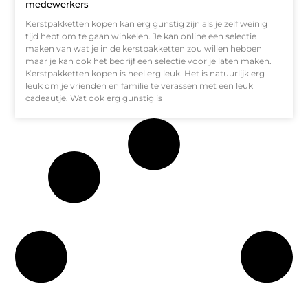
medewerkers
Kerstpakketten kopen kan erg gunstig zijn als je zelf weinig
tijd hebt om te gaan winkelen. Je kan online een selectie
maken van wat je in de kerstpakketten zou willen hebben
maar je kan ook het bedrijf een selectie voor je laten maken.
Kerstpakketten kopen is heel erg leuk. Het is natuurlijk erg
leuk om je vrienden en familie te verassen met een leuk
cadeautje. Wat ook erg gunstig is