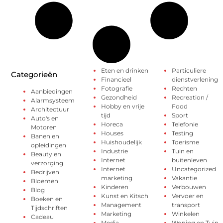
Eten en drinken
Particuliere
Categorieën
Financieel
dienstverlening
Fotografie
Rechten
Aanbiedingen
Gezondheid
Recreation /
Alarmsysteem
Hobby en vrije
Food
Architectuur
tijd
Sport
Auto's en
Horeca
Telefonie
Motoren
Houses
Testing
Banen en
Huishoudelijk
Toerisme
opleidingen
Industrie
Tuin en
Beauty en
Internet
buitenleven
verzorging
Internet
Uncategorized
Bedrijven
marketing
Vakantie
Bloemen
Kinderen
Verbouwen
Blog
Kunst en Kitsch
Vervoer en
Boeken en
Management
transport
Tijdschriften
Marketing
Winkelen
Cadeau
Media
Woning en Tuin