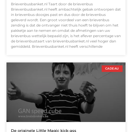
Brievenbusbanket.nl Taart door de brievenbus
Brievenbusbanket.nl heeft ambachtelijk gebak ontworpen dat
in brievenbus doosjes past en dus door de brievenbus
geleverd wordt. Een groot voordeel van een brievenbus
zending is dat de ontvanger niet thuis hoeft te blijven om het
pakketje aan te nemen en omdat de afmetingen van uw
brievenbus wettelijk bepaald zijn, is het aflever percentage van
de brievenbustaart van brievenbusbanket.nl veel hoger dan
gemiddeld. Brievenbusbanket.nl heeft verschillende
CADEAU
De originele Little Magic kick-ass