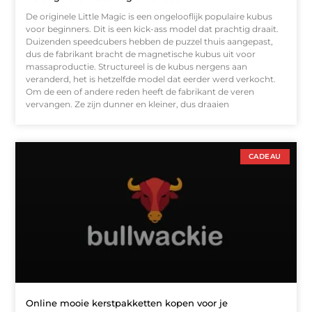
De originele Little Magic is een ongelooflijk populaire kubus
voor beginners. Dit is een kick-ass model dat prachtig draait.
Duizenden speedcubers hebben de puzzel thuis aangepast,
dus de fabrikant bracht de magnetische kubus uit voor
massaproductie. Structureel is de kubus nergens aan
veranderd, het is hetzelfde model dat eerder werd verkocht.
Om de een of andere reden heeft de fabrikant de veren
vervangen. Ze zijn dunner en kleiner, dus draaien
CADEAU
Online mooie kerstpakketten kopen voor je