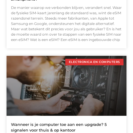
De manier waarop we verbonden blijven, verandert snel. Waar
de fysieke SIM-kaart jarenlang de standaard was, wint de eSIM
razendsnel terrein. Steeds meer fabrikanten, van Apple tot
Samsung en Google, ondersteunen het digitale alternatief.
Maar wat betekent dit precies voor jou als gebruiker? En is het
de moeite waard om over te stappen van een fysieke SIM naar
een eSIM? Wat is een eSIM? Een eSIM is een ingebouwde chip
ELECTRONICA EN COMPUTERS
Wanneer is je computer toe aan een upgrade? 5
signalen voor thuis & op kantoor