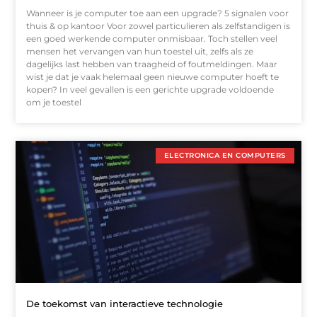
Wanneer is je computer toe aan een upgrade? 5 signalen voor
thuis & op kantoor Voor zowel particulieren als zelfstandigen is
een goed werkende computer onmisbaar. Toch stellen veel
mensen het vervangen van hun toestel uit, zelfs als ze
dagelijks last hebben van traagheid of foutmeldingen. Maar
wist je dat je vaak helemaal geen nieuwe computer hoeft te
kopen? In veel gevallen is een gerichte upgrade voldoende
om je toestel
ELECTRONICA EN COMPUTERS
De toekomst van interactieve technologie