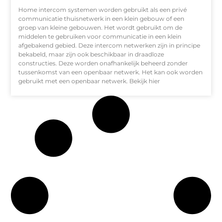
Home intercom systemen worden gebruikt als een privé
communicatie thuisnetwerk in een klein gebouw of een
groep van kleine gebouwen. Het wordt gebruikt om de
middelen te gebruiken voor communicatie in een klein
afgebakend gebied. Deze intercom netwerken zijn in principe
bekabeld, maar zijn ook beschikbaar in draadloze
constructies. Deze worden onafhankelijk beheerd zonder
tussenkomst van een openbaar netwerk. Het kan ook worden
gebruikt met een openbaar netwerk. Bekijk hier