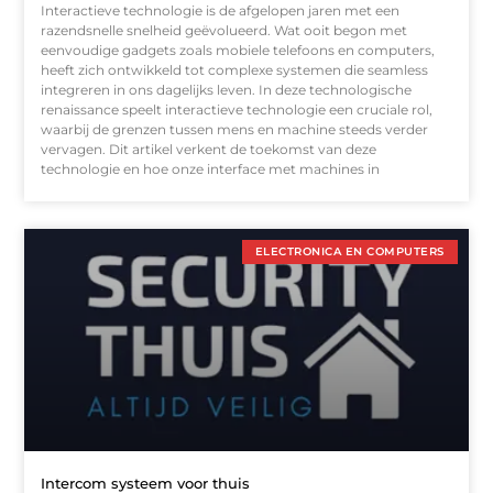
Interactieve technologie is de afgelopen jaren met een
razendsnelle snelheid geëvolueerd. Wat ooit begon met
eenvoudige gadgets zoals mobiele telefoons en computers,
heeft zich ontwikkeld tot complexe systemen die seamless
integreren in ons dagelijks leven. In deze technologische
renaissance speelt interactieve technologie een cruciale rol,
waarbij de grenzen tussen mens en machine steeds verder
vervagen. Dit artikel verkent de toekomst van deze
technologie en hoe onze interface met machines in
ELECTRONICA EN COMPUTERS
Intercom systeem voor thuis