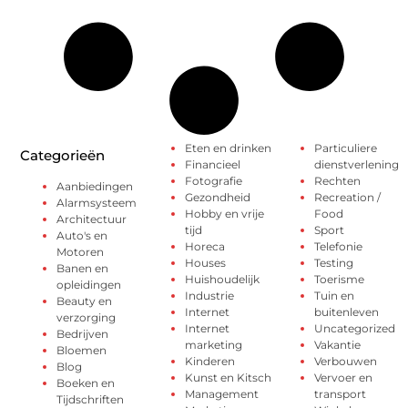
Eten en drinken
Particuliere
Categorieën
Financieel
dienstverlening
Fotografie
Rechten
Aanbiedingen
Gezondheid
Recreation /
Alarmsysteem
Hobby en vrije
Food
Architectuur
tijd
Sport
Auto's en
Horeca
Telefonie
Motoren
Houses
Testing
Banen en
Huishoudelijk
Toerisme
opleidingen
Industrie
Tuin en
Beauty en
Internet
buitenleven
verzorging
Internet
Uncategorized
Bedrijven
marketing
Vakantie
Bloemen
Kinderen
Verbouwen
Blog
Kunst en Kitsch
Vervoer en
Boeken en
Management
transport
Tijdschriften