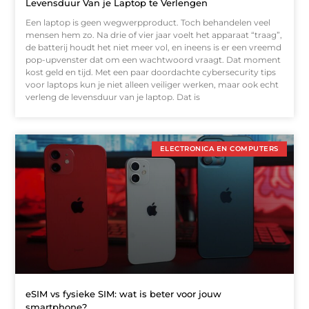
Levensduur Van je Laptop te Verlengen
Een laptop is geen wegwerpproduct. Toch behandelen veel
mensen hem zo. Na drie of vier jaar voelt het apparaat “traag”,
de batterij houdt het niet meer vol, en ineens is er een vreemd
pop-upvenster dat om een wachtwoord vraagt. Dat moment
kost geld en tijd. Met een paar doordachte cybersecurity tips
voor laptops kun je niet alleen veiliger werken, maar ook echt
verleng de levensduur van je laptop. Dat is
ELECTRONICA EN COMPUTERS
eSIM vs fysieke SIM: wat is beter voor jouw
smartphone?