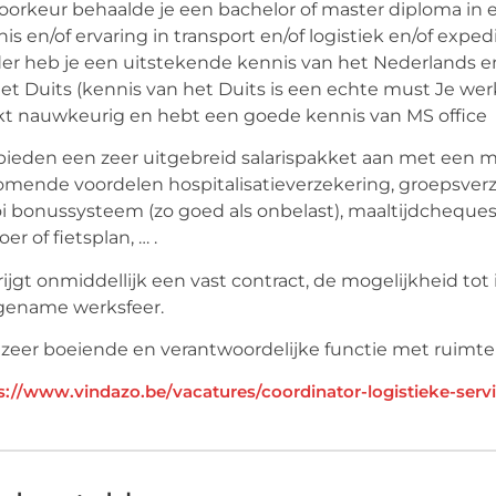
voorkeur behaalde je een bachelor of master diploma in 
is en/of ervaring in transport en/of logistiek en/of exped
er heb je een uitstekende kennis van het Nederlands en
et Duits (kennis van het Duits is een echte must Je wer
t nauwkeurig en hebt een goede kennis van MS office
bieden een zeer uitgebreid salarispakket aan met een m
omende voordelen hospitalisatieverzekering, groepsverz
 bonussysteem (zo goed als onbelast), maaltijdcheques
oer of fietsplan, … .
rijgt onmiddellijk een vast contract, de mogelijkheid to
gename werksfeer.
zeer boeiende en verantwoordelijke functie met ruimte
s://www.vindazo.be/vacatures/coordinator-logistieke-serv