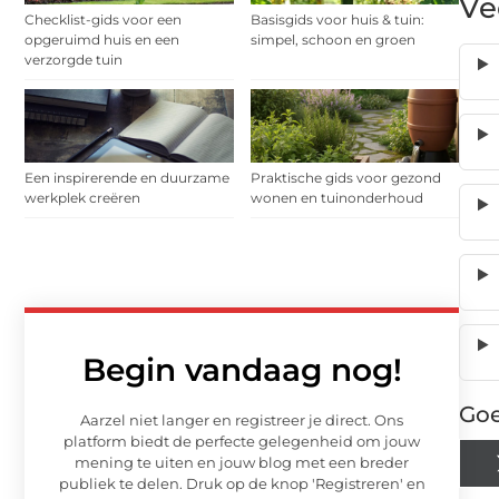
Ve
Checklist-gids voor een
Basisgids voor huis & tuin:
opgeruimd huis en een
simpel, schoon en groen
verzorgde tuin
Een inspirerende en duurzame
Praktische gids voor gezond
werkplek creëren
wonen en tuinonderhoud
Begin vandaag nog!
Goe
Aarzel niet langer en registreer je direct. Ons
platform biedt de perfecte gelegenheid om jouw
mening te uiten en jouw blog met een breder
publiek te delen. Druk op de knop 'Registreren' en