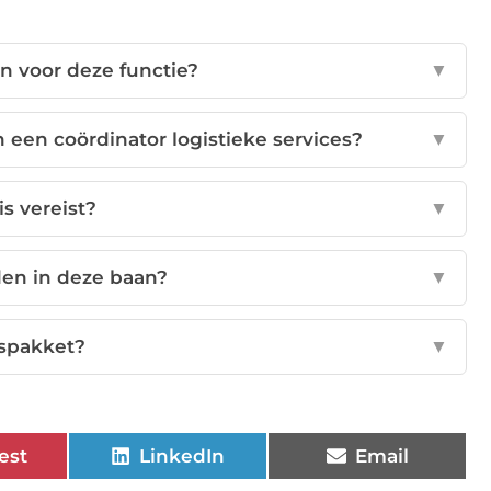
n voor deze functie?
▼
een coördinator logistieke services?
▼
s vereist?
▼
den in deze baan?
▼
ispakket?
▼
est
LinkedIn
Email