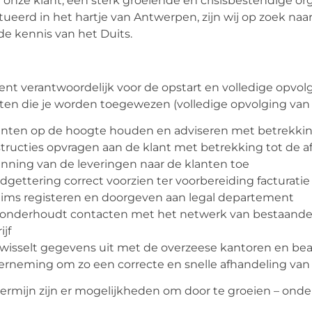
 onze klant, een sterk groeiende en crisisbestendige orga
tueerd in het hartje van Antwerpen, zijn wij op zoek na
e kennis van het Duits.
ent verantwoordelijk voor de opstart en volledige opvolg
ten die je worden toegewezen (volledige opvolging van A
anten op de hoogte houden en adviseren met betrekkin
structies opvragen aan de klant met betrekking tot de a
anning van de leveringen naar de klanten toe
dgettering correct voorzien ter voorbereiding facturatie
aims registeren en doorgeven aan legal departement
 onderhoudt contacten met het netwerk van bestaande 
ijf
 wisselt gegevens uit met de overzeese kantoren en be
rneming om zo een correcte en snelle afhandeling van 
ermijn zijn er mogelijkheden om door te groeien – onder