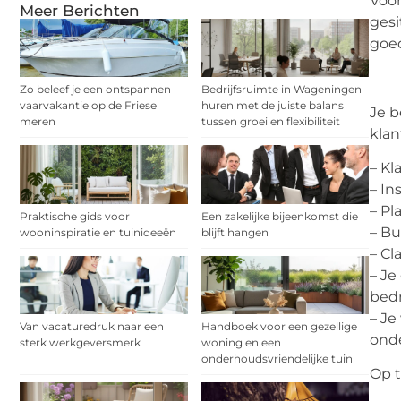
Voor
Meer Berichten
gesi
goed
Zo beleef je een ontspannen
Bedrijfsruimte in Wageningen
vaarvakantie op de Friese
huren met de juiste balans
Je b
meren
tussen groei en flexibiliteit
klan
– Kl
– In
– Pl
Praktische gids voor
Een zakelijke bijeenkomst die
– Bu
wooninspiratie en tuinideeën
blijft hangen
– Cl
– Je
bedr
– Je
Van vacaturedruk naar een
Handboek voor een gezellige
onde
sterk werkgeversmerk
woning en een
onderhoudsvriendelijke tuin
Op t