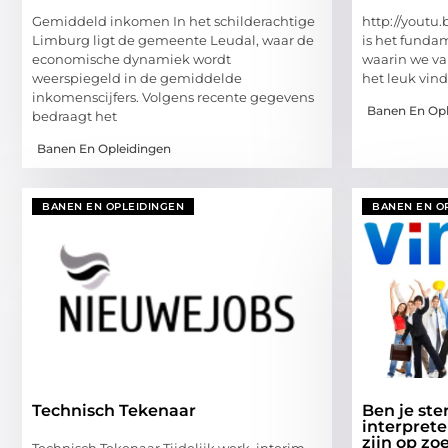
Gemiddeld inkomen In het schilderachtige
http://yout
Limburg ligt de gemeente Leudal, waar de
is het fundam
economische dynamiek wordt
waarin we va
weerspiegeld in de gemiddelde
het leuk vin
inkomenscijfers. Volgens recente gegevens
Banen En Opl
bedraagt het
Banen En Opleidingen
BANEN EN OPLEIDINGEN
BANEN EN O
Technisch Tekenaar
Ben je ste
interpret
zijn op zo