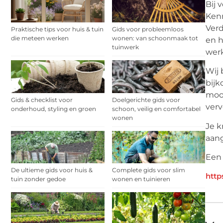
Bij 
Kenn
Verd
Praktische tips voor huis & tuin
Gids voor probleemloos
die meteen werken
wonen: van schoonmaak tot
en h
tuinwerk
werk
Wij 
bijk
mooi
Gids & checklist voor
Doelgerichte gids voor
verv
onderhoud, styling en groen
schoon, veilig en comfortabel
wonen
Je k
aan
Een 
De ultieme gids voor huis &
Complete gids voor slim
http
tuin zonder gedoe
wonen en tuinieren