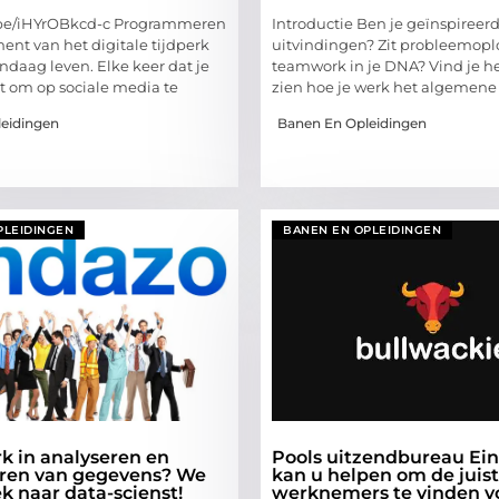
u.be/iHYrOBkcd-c Programmeren
Introductie Ben je geïnspireer
ent van het digitale tijdperk
uitvindingen? Zit probleemopl
ndaag leven. Elke keer dat je
teamwork in je DNA? Vind je he
dt om op sociale media te
zien hoe je werk het algemene
eidingen
Banen En Opleidingen
PLEIDINGEN
BANEN EN OPLEIDINGEN
rk in analyseren en
Pools uitzendbureau Ei
eren van gegevens? We
kan u helpen om de juis
ek naar data-scienst!
werknemers te vinden v