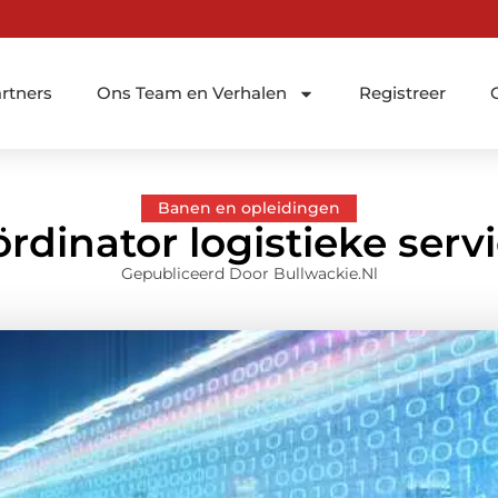
rtners
Ons Team en Verhalen
Registreer
Banen en opleidingen
rdinator logistieke serv
Gepubliceerd Door Bullwackie.nl