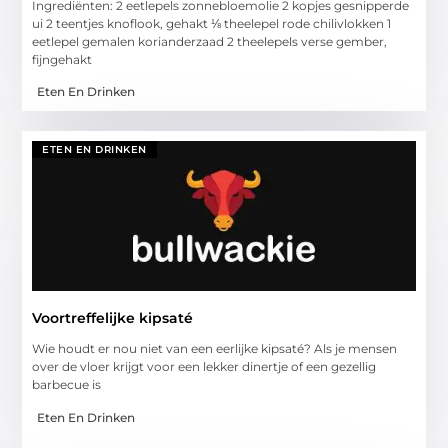
Ingrediënten: 2 eetlepels zonnebloemolie 2 kopjes gesnipperde
ui 2 teentjes knoflook, gehakt ⅛ theelepel rode chilivlokken 1
eetlepel gemalen korianderzaad 2 theelepels verse gember,
fijngehakt
Eten En Drinken
ETEN EN DRINKEN
Voortreffelijke kipsaté
Wie houdt er nou niet van een eerlijke kipsaté? Als je mensen
over de vloer krijgt voor een lekker dinertje of een gezellig
barbecue is
Eten En Drinken