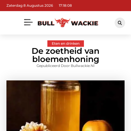
Zaterdag 8 Augustus 2026
17:18:08
Eten en drinken
De zoetheid van
bloemenhoning
Gepubliceerd Door Bullwackie.nl