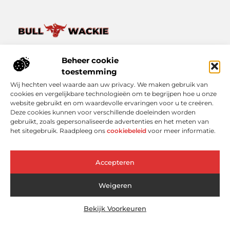
Van het dagelijkse leven tot bijzondere verhalen – ontdek
het op Bullwackie.nl.
Beheer cookie
Verken een breed scala aan blogs en artikelen die je inspireren,
toestemming
informeren en verrijken, van kleine momenten tot grote
Wij hechten veel waarde aan uw privacy. We maken gebruik van
inzichten.
cookies en vergelijkbare technologieën om te begrijpen hoe u onze
website gebruikt en om waardevolle ervaringen voor u te creëren.
Bericht categorie
Deze cookies kunnen voor verschillende doeleinden worden
gebruikt, zoals gepersonaliseerde advertenties en het meten van
het sitegebruik. Raadpleeg ons
cookiebeleid
voor meer informatie.
Onze informatie
Accepteren
Linkbuilding Platform: Slimmer Scoren in Google zonder Koud Bellen
Geld Online Verdienen: Wat Werkt Echt (En Wat Niet)?
Weigeren
Bekijk Voorkeuren
Website index
Cookiebeleid (EU)
@2025 www.bullwackie.nl. All Right Reserved.