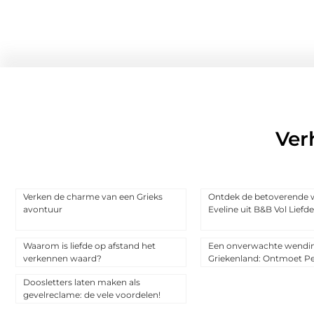
Ver
Verken de charme van een Grieks
Ontdek de betoverende 
avontuur
Eveline uit B&B Vol Liefd
Waarom is liefde op afstand het
Een onverwachte wendin
verkennen waard?
Griekenland: Ontmoet Pe
Doosletters laten maken als
gevelreclame: de vele voordelen!