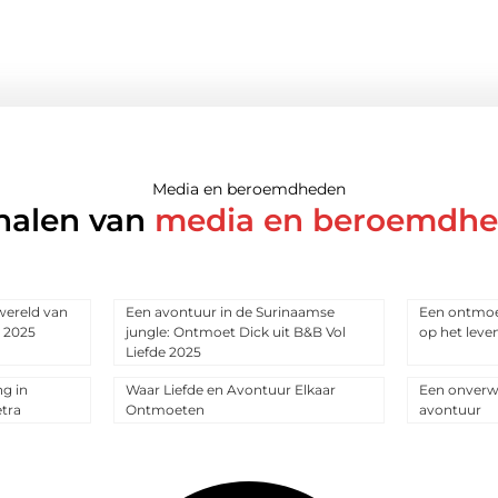
Media en beroemdheden
halen van
media en beroemdh
wereld van
Een avontuur in de Surinaamse
Een ontmoet
e 2025
jungle: Ontmoet Dick uit B&B Vol
op het leven
Liefde 2025
g in
Waar Liefde en Avontuur Elkaar
Een onverwa
tra
Ontmoeten
avontuur