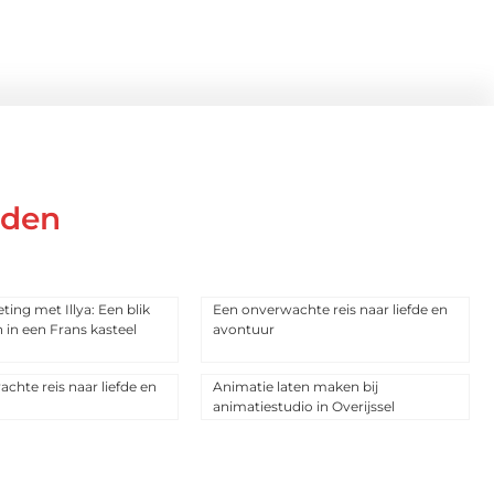
eden
ing met Illya: Een blik
Een onverwachte reis naar liefde en
 in een Frans kasteel
avontuur
chte reis naar liefde en
Animatie laten maken bij
animatiestudio in Overijssel