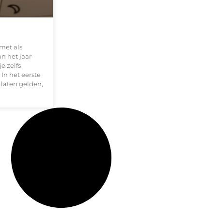
 met als
n het jaar
e zelfs
In het eerste
 laten gelden,