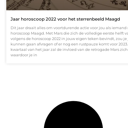
Jaar horoscoop 2022 voor het sterrenbeeld Maagd
Dit jaar draait alles om voortdurende actie voor jou als iemand
horoscoop Maagd. Met Mars die zich de volledige eerste helft va
volgens de horoscoop 2022 in jouw eigen teken bevindt, zou je j
kunnen gaan afvragen of er nog een rustpauze komt voor 2023. 
kwartaal van het jaar zal de invloed van de retrogade Mars zich
waardoor je in