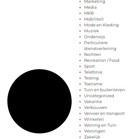
Marketing
Media
MKB
Mobiliteit
Mode en Kleding
Muziek
Onderwijs
Particuliere
dienstverlening
Rechten
Recreation / Food
Sport
Telefonie
Testing
Toerisme
Tuin en buitenleven
Uncategorized
Vakantie
Verbouwen
Vervoer en transport
Winkelen
Woning en Tuin
Woningen
Zakelijk