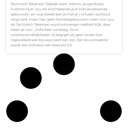
Technisch Tekenaar Tijdelijk werk, interim, projectbasis
Fulltime Over Jou Als kind tekende je al indrukwekkende
gebouwen. en nog steeds ben je met je ( virtuele ) potlood
vergroeid. maar nee, geen fantasiegebouwen meer voor jou.
als Technisch Tekenaar word ontwerpen realiteit! Kijk, daar
teken je voor ; Solliciteer vandaag. Jouw
verantwoordelijkheden Jij begrijpt als geen ander hoe
ingewikkeld een bouwproject kan zijn. Een bouwmeester
werkt een ontwerp niet steevast tot