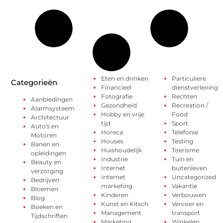
Eten en drinken
Particuliere
Categorieën
Financieel
dienstverlening
Fotografie
Rechten
Aanbiedingen
Gezondheid
Recreation /
Alarmsysteem
Hobby en vrije
Food
Architectuur
tijd
Sport
Auto's en
Horeca
Telefonie
Motoren
Houses
Testing
Banen en
Huishoudelijk
Toerisme
opleidingen
Industrie
Tuin en
Beauty en
Internet
buitenleven
verzorging
Internet
Uncategorized
Bedrijven
marketing
Vakantie
Bloemen
Kinderen
Verbouwen
Blog
Kunst en Kitsch
Vervoer en
Boeken en
Management
transport
Tijdschriften
Marketing
Winkelen