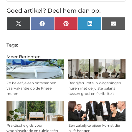
Goed artikel? Deel hem dan op:
X
Facebook
Pinterest
LinkedIn
Email
(Twitter)
Tags:
Meer Berichten
Zo beleef je een ontspannen
Bedrijfsruimte in Wageningen
vaarvakantie op de Friese
huren met de juiste balans
meren
tussen groei en flexibiliteit
Praktische gids voor
Een zakelijke bijeenkomst die
wooninspiratie en tuinideeën
blijft hangen