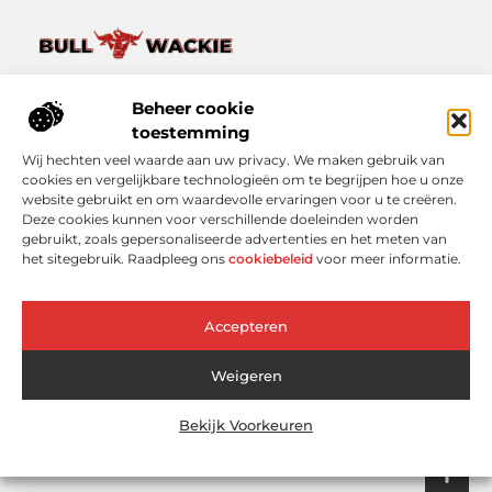
Van het dagelijkse leven tot bijzondere verhalen – ontdek
het op Bullwackie.nl.
Beheer cookie
Verken een breed scala aan blogs en artikelen die je inspireren,
toestemming
informeren en verrijken, van kleine momenten tot grote
Wij hechten veel waarde aan uw privacy. We maken gebruik van
inzichten.
cookies en vergelijkbare technologieën om te begrijpen hoe u onze
website gebruikt en om waardevolle ervaringen voor u te creëren.
Bericht categorie
Deze cookies kunnen voor verschillende doeleinden worden
gebruikt, zoals gepersonaliseerde advertenties en het meten van
het sitegebruik. Raadpleeg ons
cookiebeleid
voor meer informatie.
Onze informatie
Accepteren
Linkbuilding Platform: Slimmer Scoren in Google zonder Koud Bellen
Geld Online Verdienen: Wat Werkt Echt (En Wat Niet)?
Weigeren
Bekijk Voorkeuren
Website index
Cookiebeleid (EU)
@2025 www.bullwackie.nl. All Right Reserved.