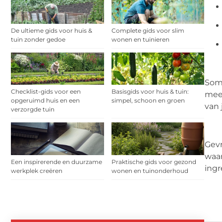
De ultieme gids voor huis &
Complete gids voor slim
tuin zonder gedoe
wonen en tuinieren
Somm
Checklist-gids voor een
Basisgids voor huis & tuin:
meer
opgeruimd huis en een
simpel, schoon en groen
van 
verzorgde tuin
Gevr
waar
Een inspirerende en duurzame
Praktische gids voor gezond
ingr
werkplek creëren
wonen en tuinonderhoud