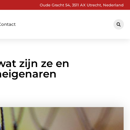
Oude Gracht 54, 3511 AX Utrecht, Nederland
Contact
at zijn ze en
neigenaren