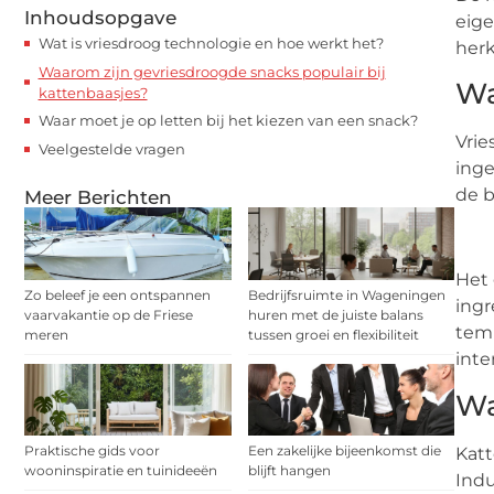
Inhoudsopgave
eige
Wat is vriesdroog technologie en hoe werkt het?
herk
Waarom zijn gevriesdroogde snacks populair bij
Wa
kattenbaasjes?
Waar moet je op letten bij het kiezen van een snack?
Vrie
Veelgestelde vragen
inge
de b
Meer Berichten
Het 
Zo beleef je een ontspannen
Bedrijfsruimte in Wageningen
ingr
vaarvakantie op de Friese
huren met de juiste balans
temp
meren
tussen groei en flexibiliteit
inte
Wa
Praktische gids voor
Een zakelijke bijeenkomst die
Katt
wooninspiratie en tuinideeën
blijft hangen
Indu