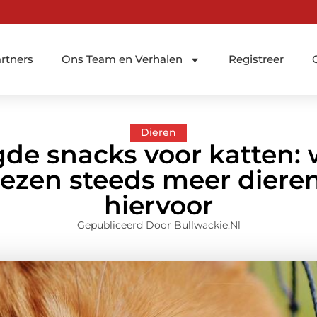
rtners
Ons Team en Verhalen
Registreer
Dieren
de snacks voor katten: w
ezen steeds meer diere
hiervoor
Gepubliceerd Door Bullwackie.nl