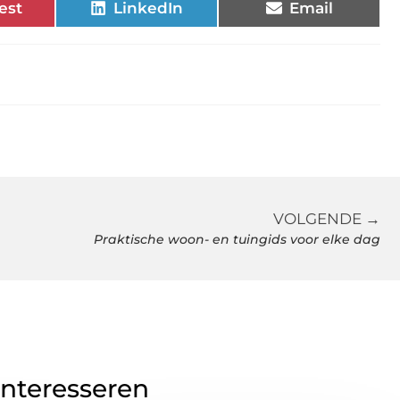
est
LinkedIn
Email
VOLGENDE →
Praktische woon- en tuingids voor elke dag
interesseren