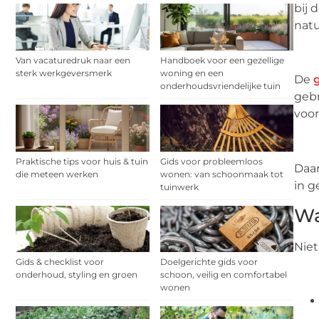
bij 
natu
Van vacaturedruk naar een
Handboek voor een gezellige
sterk werkgeversmerk
woning en een
De
onderhoudsvriendelijke tuin
gebr
voor
Praktische tips voor huis & tuin
Gids voor probleemloos
Daar
die meteen werken
wonen: van schoonmaak tot
in g
tuinwerk
Wa
Niet
Gids & checklist voor
Doelgerichte gids voor
onderhoud, styling en groen
schoon, veilig en comfortabel
wonen