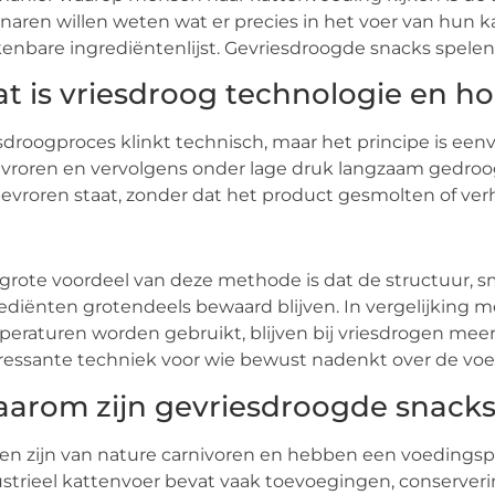
naren willen weten wat er precies in het voer van hun 
enbare ingrediëntenlijst. Gevriesdroogde snacks spelen 
t is vriesdroog technologie en h
sdroogproces klinkt technisch, maar het principe is eenv
vroren en vervolgens onder lage druk langzaam gedroog
evroren staat, zonder dat het product gesmolten of verh
grote voordeel van deze methode is dat de structuur, 
ediënten grotendeels bewaard blijven. In vergelijking 
eraturen worden gebruikt, blijven bij vriesdrogen meer
ressante techniek voor wie bewust nadenkt over de voe
arom zijn gevriesdroogde snacks 
en zijn van nature carnivoren en hebben een voedingspa
strieel kattenvoer bevat vaak toevoegingen, conserve