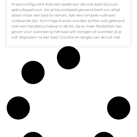
Kraanconfiguratie Kies een badkraan die ook past bij jouw
gebruikspatroon. Als je bijvoorbeeld gewend bent om altijd
alleen maar een bad te nemen, kan een simpele vulkraan
voldoende zijn. Sommige kranen worden echter ook geleverd
met een handdouchekop in de kit, die je meer flexibiliteit kan
geven voor wanneer je het bad wilt reinigen of wanneer je je
wilt afspoelen na een bad. Grootte en lengte van de tuit Het