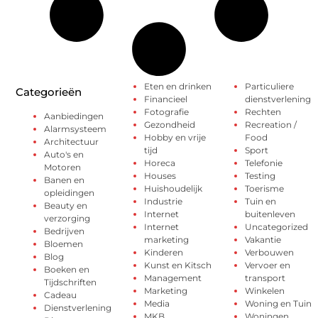
Eten en drinken
Particuliere
Categorieën
Financieel
dienstverlening
Fotografie
Rechten
Aanbiedingen
Gezondheid
Recreation /
Alarmsysteem
Hobby en vrije
Food
Architectuur
tijd
Sport
Auto's en
Horeca
Telefonie
Motoren
Houses
Testing
Banen en
Huishoudelijk
Toerisme
opleidingen
Industrie
Tuin en
Beauty en
Internet
buitenleven
verzorging
Internet
Uncategorized
Bedrijven
marketing
Vakantie
Bloemen
Kinderen
Verbouwen
Blog
Kunst en Kitsch
Vervoer en
Boeken en
Management
transport
Tijdschriften
Marketing
Winkelen
Cadeau
Media
Woning en Tuin
Dienstverlening
MKB
Woningen