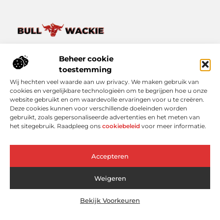
Van het dagelijkse leven tot bijzondere verhalen – ontdek
het op Bullwackie.nl.
Beheer cookie
Verken een breed scala aan blogs en artikelen die je inspireren,
toestemming
informeren en verrijken, van kleine momenten tot grote
Wij hechten veel waarde aan uw privacy. We maken gebruik van
inzichten.
cookies en vergelijkbare technologieën om te begrijpen hoe u onze
website gebruikt en om waardevolle ervaringen voor u te creëren.
Bericht categorie
Deze cookies kunnen voor verschillende doeleinden worden
gebruikt, zoals gepersonaliseerde advertenties en het meten van
het sitegebruik. Raadpleeg ons
cookiebeleid
voor meer informatie.
Onze informatie
Accepteren
Linkbuilding Platform: Slimmer Scoren in Google zonder Koud Bellen
Geld Online Verdienen: Wat Werkt Echt (En Wat Niet)?
Weigeren
Bekijk Voorkeuren
Website index
Cookiebeleid (EU)
@2025 www.bullwackie.nl. All Right Reserved.