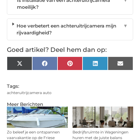
Is installatie van een achteruitrijcamera
▼
moeilijk?
Hoe verbetert een achteruitrijcamera mijn
▼
rijvaardigheid?
Goed artikel? Deel hem dan op:
X
Facebook
Pinterest
LinkedIn
Email
(Twitter)
Tags:
achteruitrijcamera auto
Meer Berichten
Zo beleef je een ontspannen
Bedrijfsruimte in Wageningen
vaarvakantie op de Friese
huren met de juiste balans