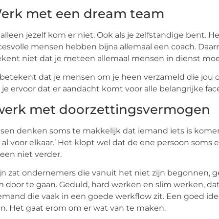
erk met een dream team
alleen jezelf kom er niet. Ook als je zelfstandige bent. He
esvolle mensen hebben bijna allemaal een coach. Daa
kent niet dat je meteen allemaal mensen in dienst mo
betekent dat je mensen om je heen verzameld die jou 
 je ervoor dat er aandacht komt voor alle belangrijke face
werk met doorzettingsvermogen
en denken soms te makkelijk dat iemand iets is komen a
s al voor elkaar.’ Het klopt wel dat de ene persoon soms
lleen niet verder.
ijn zat ondernemers die vanuit het niet zijn begonnen
m door te gaan. Geduld, hard werken en slim werken, dat 
iemand die vaak in een goede werkflow zit. Een goed idee
n. Het gaat erom om er wat van te maken.