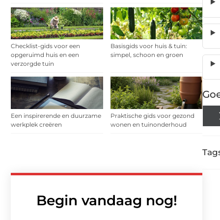
Checklist-gids voor een
Basisgids voor huis & tuin:
opgeruimd huis en een
simpel, schoon en groen
verzorgde tuin
Goe
Een inspirerende en duurzame
Praktische gids voor gezond
werkplek creëren
wonen en tuinonderhoud
Tags
Begin vandaag nog!