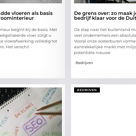
dde vloeren als basis
De grens over: zo maak 
roominterieur
bedrijf klaar voor de Du
erieur begint bij de basis. Met
De stap naar het buitenland m
eëgaliseerde vloer zorgt u
veel ondernemers een absolut
ke vloerafwerking volledig tot
Vooral onze oosterburen vorm
mt. Het verschil
aantrekkelijke markt met milj
potentiële nieuwe
Bedrijven
BEDRIJVEN