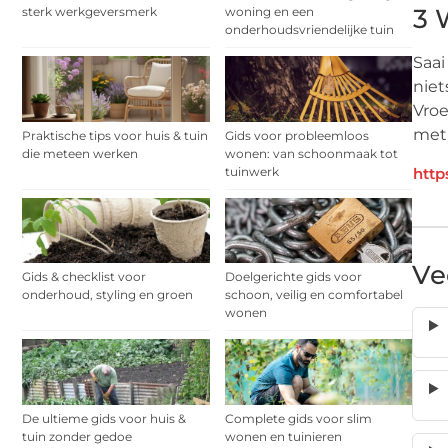
3 
sterk werkgeversmerk
woning en een
onderhoudsvriendelijke tuin
Saai
niet
Vroe
met
Praktische tips voor huis & tuin
Gids voor probleemloos
die meteen werken
wonen: van schoonmaak tot
tuinwerk
http
Ve
Gids & checklist voor
Doelgerichte gids voor
onderhoud, styling en groen
schoon, veilig en comfortabel
wonen
De ultieme gids voor huis &
Complete gids voor slim
tuin zonder gedoe
wonen en tuinieren