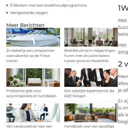
3 Werken met een boekhoudprogramma
1W
Veelgestelde vragen
Met 
Meer Berichten
Succ
bete
Het 
Zo beleef je een ontspannen
Bedrijfsruimte in Wageningen
zorg
vaarvakantie op de Friese
huren met de juiste balans
meren
tussen groei en flexibiliteit
2 
Mens
alle
je a
Praktische gids voor
Een zakelijke bijeenkomst die
wooninspiratie en tuinideeën
blijft hangen
Er z
is o
als 
begi
Van vacaturedruk naar een
Handboek voor een gezellige