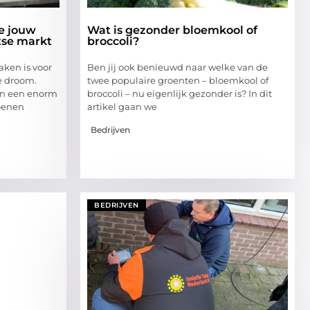
je jouw
Wat is gezonder bloemkool of
itse markt
broccoli?
aken is voor
Ben jij‍ ook benieuwd naar welke van ​de⁣
e droom.
twee populaire groenten​ – bloemkool of⁢
en een enorm
broccoli – nu ⁢eigenlijk gezonder ⁤is? In dit
oenen
artikel gaan we
Bedrijven
BEDRIJVEN