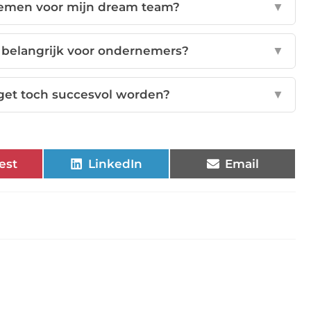
nemen voor mijn dream team?
▼
elangrijk voor ondernemers?
▼
et toch succesvol worden?
▼
est
LinkedIn
Email