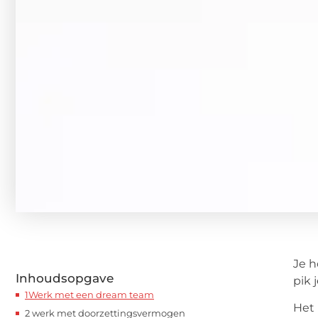
Je h
Inhoudsopgave
pik 
1Werk met een dream team
Het 
2 werk met doorzettingsvermogen