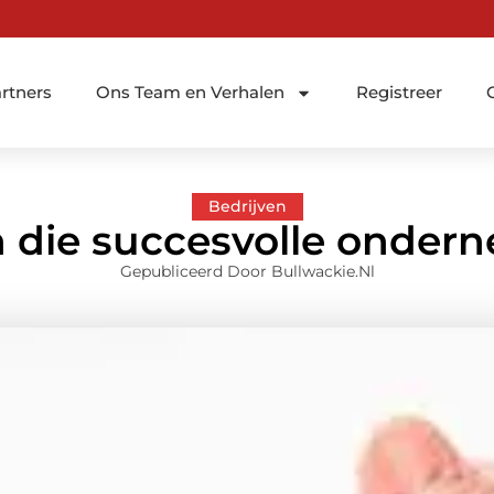
rtners
Ons Team en Verhalen
Registreer
Bedrijven
n die succesvolle onder
Gepubliceerd Door Bullwackie.nl