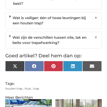
best?
Wat is veiliger: één of twee leuningen bij
▼
een houten trap?
Wat zijn de verschillen tussen olie, lak en
▼
beits voor trapafwerking?
Goed artikel? Deel hem dan op:
X
Facebook
Pinterest
LinkedIn
Email
(Twitter)
Tags:
houten trap
,
Huis
,
trap
Meer Berichten