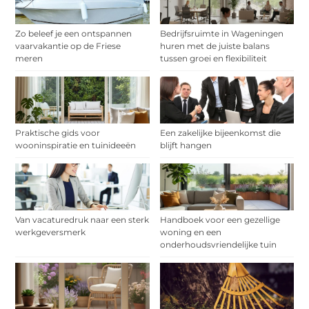
Zo beleef je een ontspannen
Bedrijfsruimte in Wageningen
vaarvakantie op de Friese
huren met de juiste balans
meren
tussen groei en flexibiliteit
Praktische gids voor
Een zakelijke bijeenkomst die
wooninspiratie en tuinideeën
blijft hangen
Van vacaturedruk naar een sterk
Handboek voor een gezellige
werkgeversmerk
woning en een
onderhoudsvriendelijke tuin