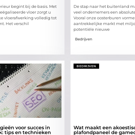
erieur begint bij de basis. Met
De stap naar het buitenland m
eëgaliseerde vloer zorgt u
veel ondernemers een absolut
ke vloerafwerking volledig tot
Vooral onze oosterburen vorm
mt. Het verschil
aantrekkelijke markt met milj
potentiële nieuwe
Bedrijven
BEDRIJVEN
gieën voor succes in
Wat maakt een akoestis
: tips en technieken
plafondpaneel de game