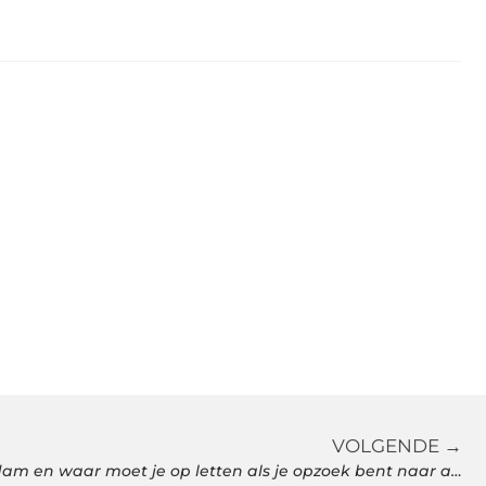
VOLGENDE →
Wat zijn de USP’s van Amsterdam en waar moet je op letten als je opzoek bent naar aanbiedingen?