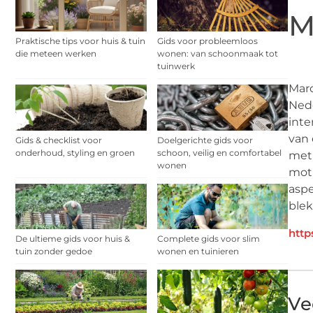
M
Praktische tips voor huis & tuin
Gids voor probleemloos
die meteen werken
wonen: van schoonmaak tot
tuinwerk
Maro
Nede
inte
van 
Gids & checklist voor
Doelgerichte gids voor
onderhoud, styling en groen
schoon, veilig en comfortabel
met 
wonen
moti
aspe
blek
http
De ultieme gids voor huis &
Complete gids voor slim
tuin zonder gedoe
wonen en tuinieren
Ve