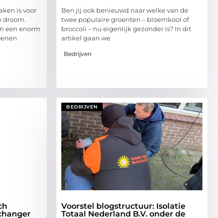
aken is voor
Ben jij‍ ook benieuwd naar welke van ​de⁣
e droom.
twee populaire groenten​ – bloemkool of⁢
en een enorm
broccoli – nu ⁢eigenlijk gezonder ⁤is? In dit
oenen
artikel gaan we
Bedrijven
BEDRIJVEN
ch
Voorstel blogstructuur: Isolatie
changer
Totaal Nederland B.V. onder de