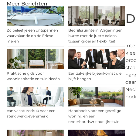
Meer Berichten
D
Zo beleef je een ontspannen
Bedrijfsruimte in Wageningen
vaarvakantie op de Friese
huren met de juiste balans
meren
tussen groei en flexibiliteit
Inte
klee
prod
staa
Praktische gids voor
Een zakelijke bijeenkomst die
han
wooninspiratie en tuinideeën
blijft hangen
daar
Ned
nodi
Van vacaturedruk naar een
Handboek voor een gezellige
sterk werkgeversmerk
woning en een
onderhoudsvriendelijke tuin