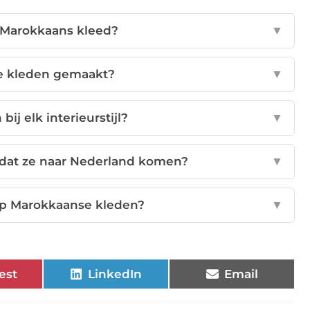
 Marokkaans kleed?
▼
e kleden gemaakt?
▼
j elk interieurstijl?
▼
dat ze naar Nederland komen?
▼
p Marokkaanse kleden?
▼
est
LinkedIn
Email