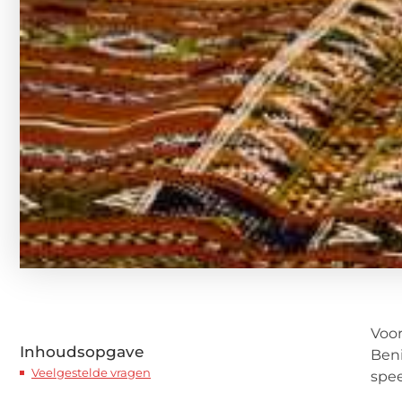
Voor
Inhoudsopgave
Beni
Veelgestelde vragen
spee