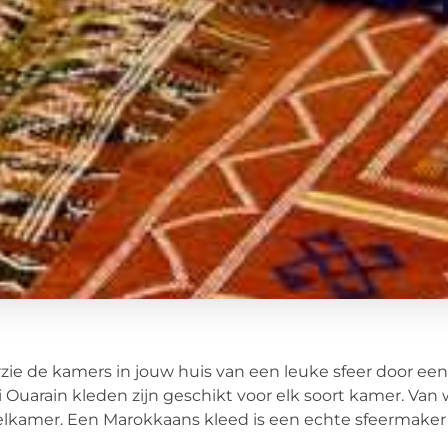
zie de kamers in jouw huis van een leuke sfeer door een
 Ouarain kleden zijn geschikt voor elk soort kamer. V
lkamer. Een Marokkaans kleed is een echte sfeermaker v