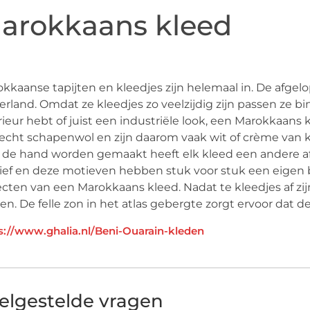
arokkaans kleed
kkaanse tapijten en kleedjes zijn helemaal in. De afge
rland. Omdat ze kleedjes zo veelzijdig zijn passen ze bin
rieur hebt of juist een industriële look, een Marokkaans
echt schapenwol en zijn daarom vaak wit of crème van k
de hand worden gemaakt heeft elk kleed een andere afme
ef en deze motieven hebben stuk voor stuk een eigen 
cten van een Marokkaans kleed. Nadat te kleedjes af zi
en. De felle zon in het atlas gebergte zorgt ervoor dat d
s://www.ghalia.nl/Beni-Ouarain-kleden
elgestelde vragen