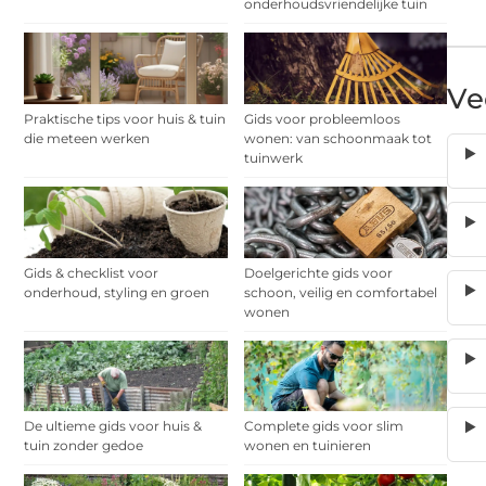
onderhoudsvriendelijke tuin
Ve
Praktische tips voor huis & tuin
Gids voor probleemloos
die meteen werken
wonen: van schoonmaak tot
tuinwerk
Gids & checklist voor
Doelgerichte gids voor
onderhoud, styling en groen
schoon, veilig en comfortabel
wonen
De ultieme gids voor huis &
Complete gids voor slim
tuin zonder gedoe
wonen en tuinieren