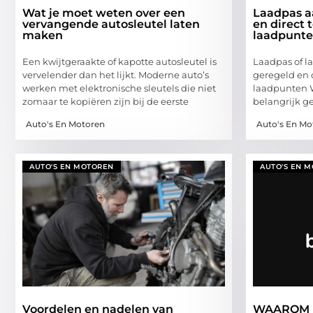
Wat je moet weten over een
Laadpas a
vervangende autosleutel laten
en direct 
maken
laadpunt
Een kwijtgeraakte of kapotte autosleutel is
Laadpas of l
vervelender dan het lijkt. Moderne auto’s
geregeld en 
werken met elektronische sleutels die niet
laadpunten Wi
zomaar te kopiëren zijn bij de eerste
belangrijk ge
Auto's En Motoren
Auto's En Mo
AUTO'S EN MOTOREN
AUTO'S EN 
Voordelen en nadelen van
WAAROM 