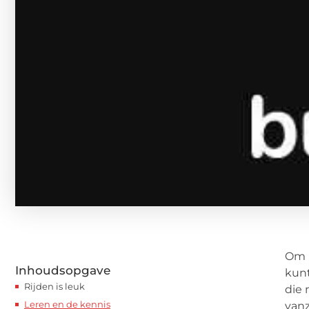
Om b
Inhoudsopgave
kunt
Rijden is leuk
die 
Leren en de kennis
vanz