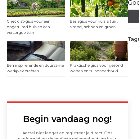
Goe
Checklist-gids voor een
Basisgids voor huis & tuin:
opgeruimd huis en een
simpel, schoon en groen
verzorgde tuin
Tags
Een inspirerende en duurzame
Praktische gids voor gezond
werkplek creëren
wonen en tuinonderhoud
Begin vandaag nog!
Aarzel niet langer en registreer je direct. Ons
platform biedt de perfecte gelegenheid om jouw