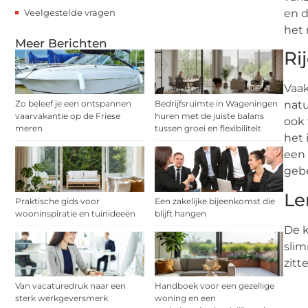
Veelgestelde vragen
en d
het 
Meer Berichten
Ri
Vaak
Zo beleef je een ontspannen
Bedrijfsruimte in Wageningen
natu
vaarvakantie op de Friese
huren met de juiste balans
ook 
meren
tussen groei en flexibiliteit
het 
een 
gebe
Le
Praktische gids voor
Een zakelijke bijeenkomst die
wooninspiratie en tuinideeën
blijft hangen
De k
slim
zitt
Van vacaturedruk naar een
Handboek voor een gezellige
sterk werkgeversmerk
woning en een