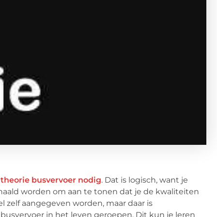
n
theorie busvervoer nodig
. Dat is logisch, want je
gehaald worden om aan te tonen dat je de kwaliteiten
wel zelf aangegeven worden, maar daar is
 busvervoer in het leven geroepen. Dit kun je leren