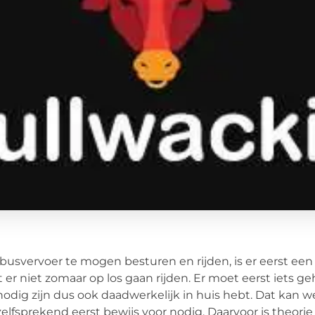
usvervoer te mogen besturen en rijden, is er eerst ee
 er niet zomaar op los gaan rijden. Er moet eerst iets 
nodig zijn dus ook daadwerkelijk in huis hebt. Dat kan 
elfsprekend eerst bewijs voor nodig. Daarvoor is theorie