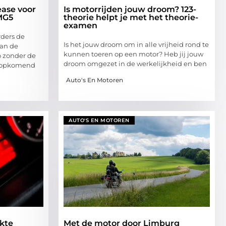
ease voor
Is motorrijden jouw droom? 123-
MG5
theorie helpt je met het theorie-
examen
rders de
Is het jouw droom om in alle vrijheid rond te
van de
kunnen toeren op een motor? Heb jij jouw
o zonder de
droom omgezet in de werkelijkheid en ben
n opkomend
Auto's En Motoren
AUTO'S EN MOTOREN
kte
Met de motor door Limburg