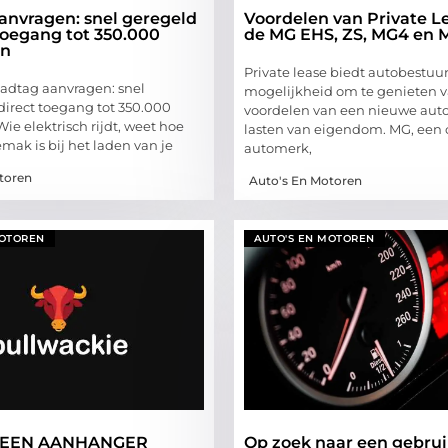
anvragen: snel geregeld
Voordelen van Private L
toegang tot 350.000
de MG EHS, ZS, MG4 en 
en
Private lease biedt autobestuu
aadtag aanvragen: snel
mogelijkheid om te genieten 
direct toegang tot 350.000
voordelen van een nieuwe aut
e elektrisch rijdt, weet hoe
lasten van eigendom. MG, ee
mak is bij het laden van je
automerk,
toren
Auto's En Motoren
MOTOREN
AUTO'S EN MOTOREN
EEN AANHANGER
Op zoek naar een gebrui