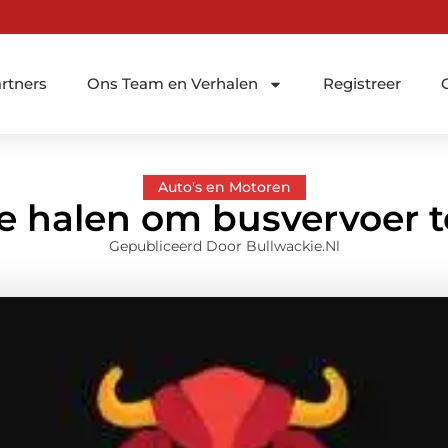
rtners
Ons Team en Verhalen
Registreer
Auto's en Motoren
e halen om busvervoer 
Gepubliceerd Door Bullwackie.nl