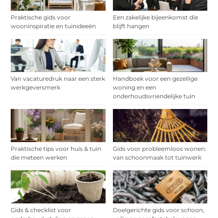
Praktische gids voor
Een zakelijke bijeenkomst die
wooninspiratie en tuinideeën
blijft hangen
Van vacaturedruk naar een sterk
Handboek voor een gezellige
werkgeversmerk
woning en een
onderhoudsvriendelijke tuin
Praktische tips voor huis & tuin
Gids voor probleemloos wonen:
die meteen werken
van schoonmaak tot tuinwerk
Gids & checklist voor
Doelgerichte gids voor schoon,