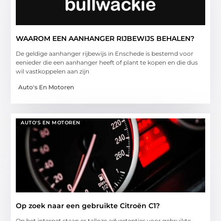
WAAROM EEN AANHANGER RIJBEWIJS BEHALEN?
De geldige aanhanger rijbewijs in Enschede is bestemd voor
eenieder die een aanhanger heeft of plant te kopen en die dus
wil vastkoppelen aan zijn
Auto's En Motoren
AUTO'S EN MOTOREN
Op zoek naar een gebruikte Citroën C1?
Op het internet staan er talloze advertenties voor gebruikte