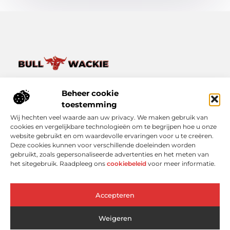
Van het dagelijkse leven tot bijzondere verhalen – ontdek
het op Bullwackie.nl.
Beheer cookie
Verken een breed scala aan blogs en artikelen die je inspireren,
toestemming
informeren en verrijken, van kleine momenten tot grote
Wij hechten veel waarde aan uw privacy. We maken gebruik van
inzichten.
cookies en vergelijkbare technologieën om te begrijpen hoe u onze
website gebruikt en om waardevolle ervaringen voor u te creëren.
Bericht categorie
Deze cookies kunnen voor verschillende doeleinden worden
gebruikt, zoals gepersonaliseerde advertenties en het meten van
het sitegebruik. Raadpleeg ons
cookiebeleid
voor meer informatie.
Onze informatie
Accepteren
Linkbuilding Platform: Slimmer Scoren in Google zonder Koud Bellen
Geld Online Verdienen: Wat Werkt Echt (En Wat Niet)?
Weigeren