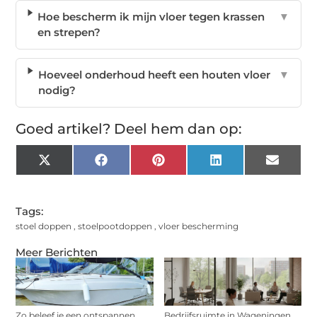
Hoe bescherm ik mijn vloer tegen krassen
▼
en strepen?
Hoeveel onderhoud heeft een houten vloer
▼
nodig?
Goed artikel? Deel hem dan op:
X
Facebook
Pinterest
LinkedIn
Email
(Twitter)
Tags:
stoel doppen
,
stoelpootdoppen
,
vloer bescherming
Meer Berichten
Zo beleef je een ontspannen
Bedrijfsruimte in Wageningen