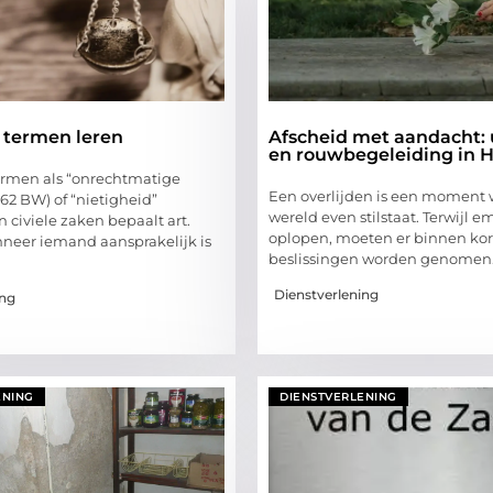
e termen leren
Afscheid met aandacht: 
en rouwbegeleiding in 
ermen als “onrechtmatige
Een overlijden is een moment
:162 BW) of “nietigheid”
wereld even stilstaat. Terwijl 
n civiele zaken bepaalt art.
oplopen, moeten er binnen kort
neer iemand aansprakelijk is
beslissingen worden genomen.
Dienstverlening
ing
ENING
DIENSTVERLENING