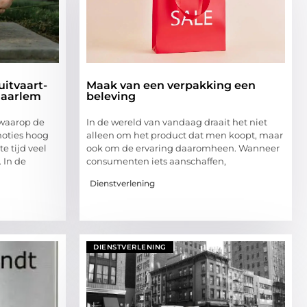
uitvaart-
Maak van een verpakking een
Haarlem
beleving
 waarop de
In de wereld van vandaag draait het niet
emoties hoog
alleen om het product dat men koopt, maar
e tijd veel
ook om de ervaring daaromheen. Wanneer
 In de
consumenten iets aanschaffen,
Dienstverlening
DIENSTVERLENING