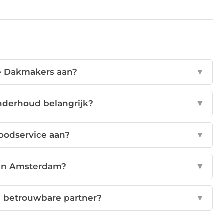
e Dakmakers aan?
▼
nderhoud belangrijk?
▼
oodservice aan?
▼
in Amsterdam?
▼
 betrouwbare partner?
▼