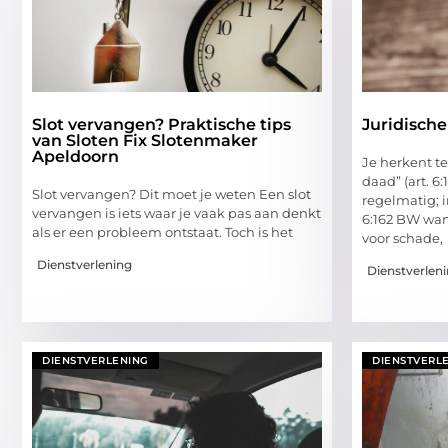
Slot vervangen? Praktische tips
Juridisch
van Sloten Fix Slotenmaker
Apeldoorn
Je herkent t
daad” (art. 6
Slot vervangen? Dit moet je weten Een slot
regelmatig; i
vervangen is iets waar je vaak pas aan denkt
6:162 BW wan
als er een probleem ontstaat. Toch is het
voor schade,
Dienstverlening
Dienstverlen
DIENSTVERLENING
DIENSTVERL