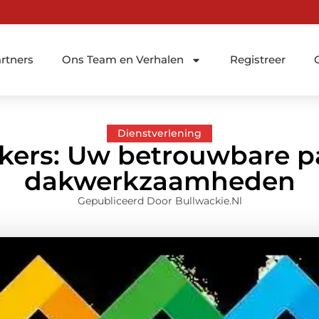
rtners
Ons Team en Verhalen
Registreer
Dienstverlening
ers: Uw betrouwbare pa
dakwerkzaamheden
Gepubliceerd Door Bullwackie.nl