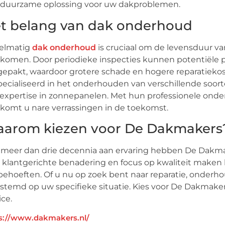
 duurzame oplossing voor uw dakproblemen.
t belang van dak onderhoud
elmatig
dak onderhoud
is cruciaal om de levensduur v
komen. Door periodieke inspecties kunnen potentiële
epakt, waardoor grotere schade en hogere reparatiek
ecialiseerd in het onderhouden van verschillende soort
expertise in zonnepanelen. Met hun professionele onder
komt u nare verrassingen in de toekomst.
arom kiezen voor De Dakmakers
meer dan drie decennia aan ervaring hebben De Dakma
klantgerichte benadering en focus op kwaliteit maken 
ehoeften. Of u nu op zoek bent naar reparatie, onderhoud
stemd op uw specifieke situatie. Kies voor De Dakmakers
ice.
s://www.dakmakers.nl/