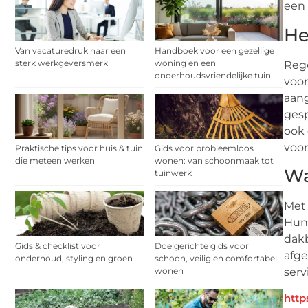
een
He
Van vacaturedruk naar een
Handboek voor een gezellige
sterk werkgeversmerk
woning en een
Reg
onderhoudsvriendelijke tuin
voor
aang
gesp
ook 
voor
Praktische tips voor huis & tuin
Gids voor probleemloos
die meteen werken
wonen: van schoonmaak tot
Wa
tuinwerk
Met 
Hun 
dakb
Gids & checklist voor
Doelgerichte gids voor
afge
onderhoud, styling en groen
schoon, veilig en comfortabel
wonen
serv
http