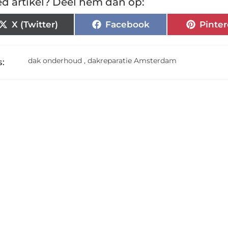
d artikel? Deel hem dan op:
X (Twitter)
Facebook
Pinter
dak onderhoud
,
dakreparatie Amsterdam
: