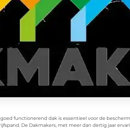
goed functionerend dak is essentieel voor de besche
ijfspand. De Dakmakers, met meer dan dertig jaar erv