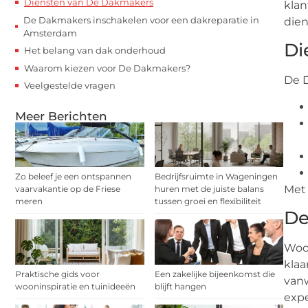
Diensten van De Dakmakers
klan
De Dakmakers inschakelen voor een dakreparatie in
dien
Amsterdam
Di
Het belang van dak onderhoud
Waarom kiezen voor De Dakmakers?
De D
Veelgestelde vragen
Meer Berichten
Zo beleef je een ontspannen
Bedrijfsruimte in Wageningen
Met 
vaarvakantie op de Friese
huren met de juiste balans
meren
tussen groei en flexibiliteit
De
Woo
klaa
Praktische gids voor
Een zakelijke bijeenkomst die
vanw
wooninspiratie en tuinideeën
blijft hangen
expe