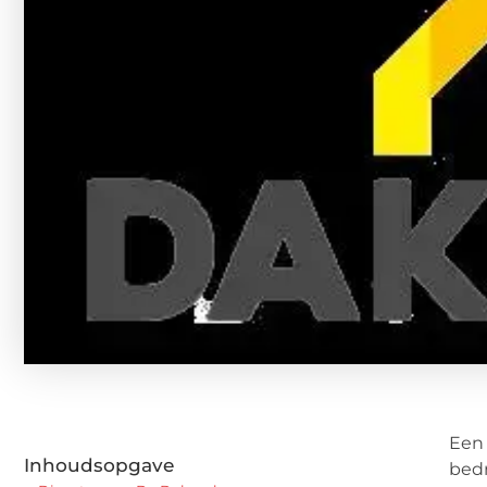
Een 
Inhoudsopgave
bedr