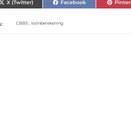
X (Twitter)
Facebook
Pinter
CBBS
,
loonberekening
: