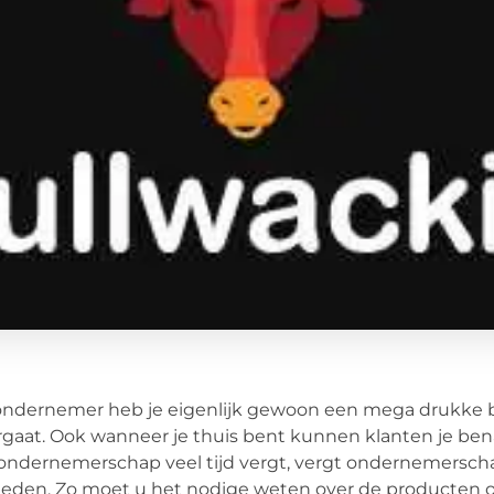
ondernemer heb je eigenlijk gewoon een mega drukke baa
gaat. Ook wanneer je thuis bent kunnen klanten je bena
ondernemerschap veel tijd vergt, vergt ondernemerschap
eden. Zo moet u het nodige weten over de producten of 