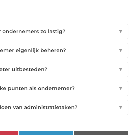
 ondernemers zo lastig?
▼
nemer eigenlijk beheren?
▼
eter uitbesteden?
▼
kke punten als ondernemer?
▼
 doen van administratietaken?
▼