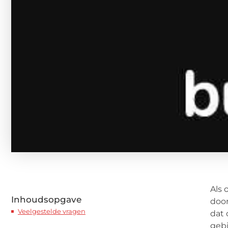
Als 
Inhoudsopgave
door
Veelgestelde vragen
dat 
gebi