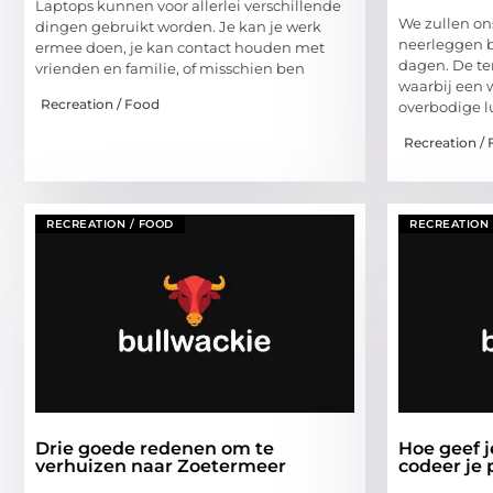
Laptops kunnen voor allerlei verschillende
We zullen o
dingen gebruikt worden. Je kan je werk
neerleggen b
ermee doen, je kan contact houden met
dagen. De te
vrienden en familie, of misschien ben
waarbij een 
Recreation / Food
overbodige 
Recreation /
RECREATION / FOOD
RECREATION 
Drie goede redenen om te
Hoe geef j
verhuizen naar Zoetermeer
codeer je