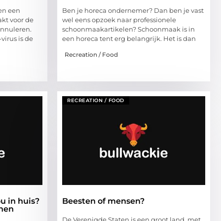
nen een
Ben je horeca ondernemer? Dan ben je vast
kt voor de
wel eens opzoek naar professionele
annuleren.
schoonmaakartikelen? Schoonmaak is in
virus is de
een horeca tent erg belangrijk. Het is dan
Recreation / Food
RECREATION / FOOD
u in huis?
Beesten of mensen?
jnen
De Verenigde Staten is een groot land, met