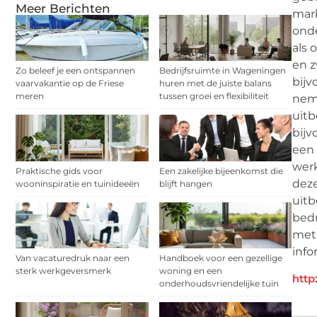
Meer Berichten
mark
onde
als 
en 
Zo beleef je een ontspannen
Bedrijfsruimte in Wageningen
bijv
vaarvakantie op de Friese
huren met de juiste balans
meren
tussen groei en flexibiliteit
neme
uitb
bijv
een 
werk
Praktische gids voor
Een zakelijke bijeenkomst die
deze
wooninspiratie en tuinideeën
blijft hangen
uitb
bedr
met 
info
Van vacaturedruk naar een
Handboek voor een gezellige
sterk werkgeversmerk
woning en een
http
onderhoudsvriendelijke tuin