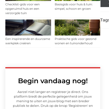
Checklist-gids voor een
Basisgids voor huis & tuin:
opgeruimd huis en een
simpel, schoon en groen
verzorgde tuin
Tags
Een inspirerende en duurzame
Praktische gids voor gezond
werkplek creëren
wonen en tuinonderhoud
Begin vandaag nog!
Aarzel niet langer en registreer je direct. Ons
platform biedt de perfecte gelegenheid om jouw
mening te uiten en jouw blog met een breder
publiek te delen. Druk op de knop 'Registreren' en