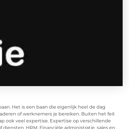
n. Het is een baan die eigenlijk heel de dag
deren of werknemers je bereiken. Buiten het feit
 ook veel expertise. Expertise op verschillende
diensten, HRM, Financiële administratie, sales en