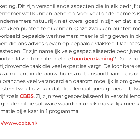
eting. Dit zijn verschillende aspecten die in elk bedrij
rnemer wel kunnen beheren. Voor veel ondernemers is 
ondernemers natuurlijk niet overal goed in zijn en dat is
zwakken punten te erkennen. Onze zwakken punten m
oorbeeld bepaalde werknemers meer leiding geven in d
n die ons advies geven op bepaalde vlakken. Daarnaas
esteden. Er zijn namelijk vele gespecialiseerde bedrijv
oorbeeld veel moeite met de
loonberekening
? Dan zou 
tijdrovende taak die veel expertise vergt. De loonbereke
zaam bent in de bouw, horeca of transportbranche is de
 branches veel veranderd en daarom moeilijk is om go
esteed weet u zeker dat dit allemaal goed gebeurt. U 
ijf zoals
CBBS
. Zij zijn zeer gespecialiseerd in verschille
goede online software waardoor u ook makkelijk mee ku
rmatie bij elkaar in 1 programma.
://www.cbbs.nl/