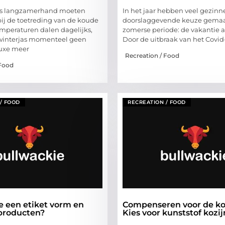
ns langzamerhand moeten
In het jaar hebben veel gezin
ij de toetreding van de koude
doorslaggevende keuze gemaa
mperaturen dalen dagelijks,
zomerse periode: de vakantie 
winterjas momenteel geen
Door de uitbraak van het Covid-
luxe meer
Recreation / Food
 Food
/ FOOD
RECREATION / FOOD
e een etiket vorm en
Compenseren voor de ko
 producten?
Kies voor kunststof kozi