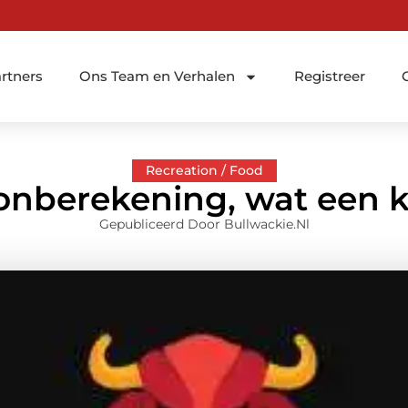
rtners
Ons Team en Verhalen
Registreer
Recreation / Food
onberekening, wat een k
Gepubliceerd Door Bullwackie.nl