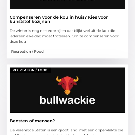
Compenseren voor de kou in huis? Kies voor
kunststof kozijnen
De winter is nog niet voorbij en dat blijkt wel uit de kou die
iedereen elke dag moet trotseren. Om te compenseren voor
deze kou
Recreation / Food
RECREATION / FOOD
Beesten of mensen?
De Verenigde Staten is een groot land, met een oppervlakte die