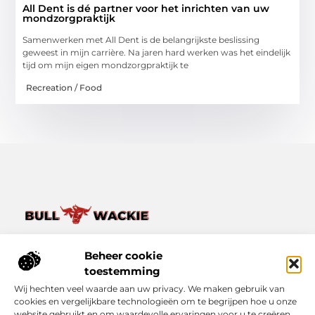
All Dent is dé partner voor het inrichten van uw
mondzorgpraktijk
Samenwerken met All Dent is de belangrijkste beslissing
geweest in mijn carrière. Na jaren hard werken was het eindelijk
tijd om mijn eigen mondzorgpraktijk te
Recreation / Food
Van het dagelijkse leven tot bijzondere verhalen – ontdek
het op Bullwackie.nl.
Beheer cookie
Verken een breed scala aan blogs en artikelen die je inspireren,
toestemming
informeren en verrijken, van kleine momenten tot grote
Wij hechten veel waarde aan uw privacy. We maken gebruik van
inzichten.
cookies en vergelijkbare technologieën om te begrijpen hoe u onze
website gebruikt en om waardevolle ervaringen voor u te creëren.