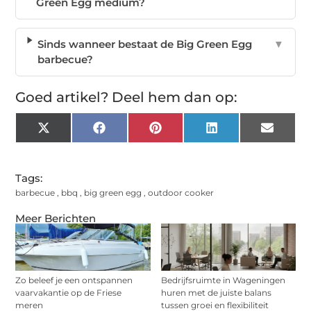
Green Egg medium?
Sinds wanneer bestaat de Big Green Egg
▼
barbecue?
Goed artikel? Deel hem dan op:
X
Facebook
Pinterest
LinkedIn
Email
(Twitter)
Tags:
barbecue
,
bbq
,
big green egg
,
outdoor cooker
Meer Berichten
Zo beleef je een ontspannen
Bedrijfsruimte in Wageningen
vaarvakantie op de Friese
huren met de juiste balans
meren
tussen groei en flexibiliteit