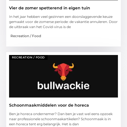
Vier de zomer spetterend in eigen tuin
In het jaar hebben veel gezinnen een doorslaggevende keuze
gemaakt voor de zomerse periode: de vakantie annuleren. Door
de uitbraak van het Covid-virus is de
Recreation / Food
RECREATION / FOOD
Schoonmaakmiddelen voor de horeca
Ben je horeca ondernemer? Dan ben je vast wel eens opzoek
naar professionele schoonmaakartikelen? Schoonmaak is in
een horeca tent erg belangrijk. Het is dan