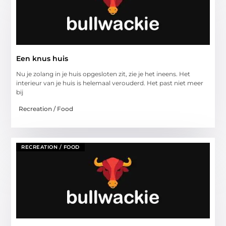
Een knus huis
Nu je zolang in je huis opgesloten zit, zie je het ineens. Het
interieur van je huis is helemaal verouderd. Het past niet meer
bij
Recreation / Food
RECREATION / FOOD